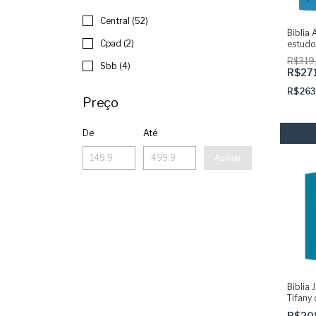
Central (52)
Biblia 
Cpad (2)
estudo
Abas a
R$319
Sbb (4)
R$27
R$263
Preço
De
Até
Aplicar
Biblia 
Tifany
R$20