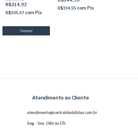
marca paginas glitter +
ARC + marca páginas
R$314,92
Café com Deus Pai
glitter SBB
com
Pix
R$334,55
2025
com
Pix
R$305,47
Atendimento ao Cliente
atendimento@centraldasbiblias.com.br
Seg - Sex: 08h às 17h