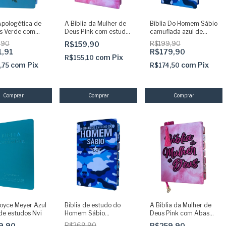
Apologética de
A Biblia da Mulher de
Bíblia Do Homem Sábio
s Verde com
Deus Pink com estudos
camuflada azul de
desivas coladas
profundos
Estudos - ARC Com
,90
R$159,90
R$199,90
Harpa E Corinhos
1,91
R$179,90
indice
com
Pix
R$155,10
com
Pix
com
Pix
,75
R$174,50
Joyce Meyer Azul
Bíblia de estudo do
A Biblia da Mulher de
 de estudos Nvi
Homem Sábio
Deus Pink com Abas
Camuflada azul com
adesivas e pingentes
9,90
R$269,90
R$259,90