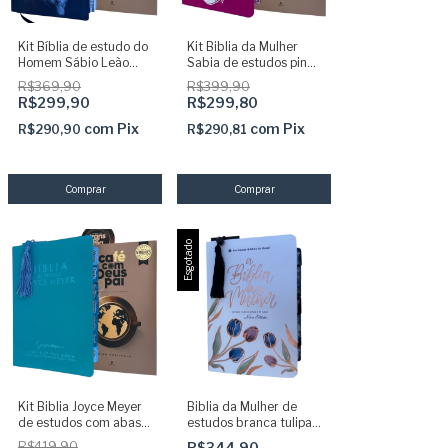
Kit Bíblia de estudo do
Kit Biblia da Mulher
Homem Sábio Leão
Sabia de estudos pink
Holografico com Abas
com abas adesivas +
R$369,90
R$399,90
adesivas + Café com
Cafe com Deus Pai
R$299,90
R$299,80
Deus Pai 2025
2025
com
Pix
com
Pix
R$290,90
R$290,81
Esgotado
Kit Biblia Joyce Meyer
Biblia da Mulher de
de estudos com abas
estudos branca tulipas
adesivas Azul Tifany +
com abas adesivas
R$419,90
R$344,90