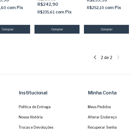
Abas coladas
com estudos
R$242,90
profundos
com
Pix
com
Pix
,60
R$252,10
com
Pix
R$235,61
2
de
2
Institucional
Minha Conta
Política de Entrega
Meus Pedidos
Nossa História
Alterar Endereço
Trocas e Devoluções
Recuperar Senha