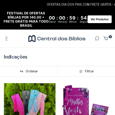
OFERTAS DIA DOS PAIS COM FRETE GRÁTIS • ATÉ 6X SE
FESTIVAL DE OFERTAS
BÍBLIAS POR 140,00 +
00
:
00
:
59
:
53
Ver Produtos
FRETE GRÁTIS PARA TODO
Dia(s)
Hora(s)
Min(s)
Seg(s)
BRASIL
0
Indicações
Ordenar
Filtrar