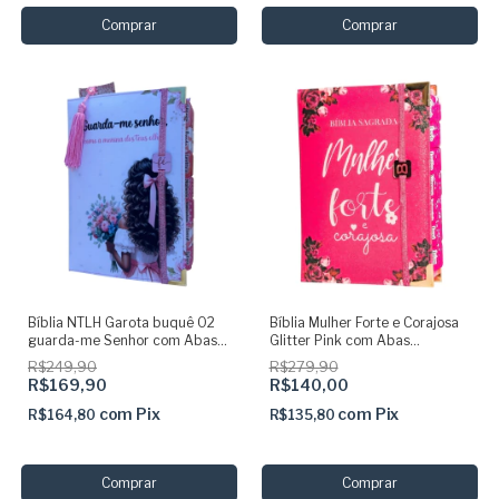
Bíblia NTLH Garota buquê 02
Bíblia Mulher Forte e Corajosa
guarda-me Senhor com Abas
Glitter Pink com Abas
Adesivas Capa dura
Adesivas e Elástico
R$249,90
R$279,90
acolchoada + elastico + marca
R$169,90
R$140,00
paginas glitter
com
Pix
com
Pix
R$164,80
R$135,80