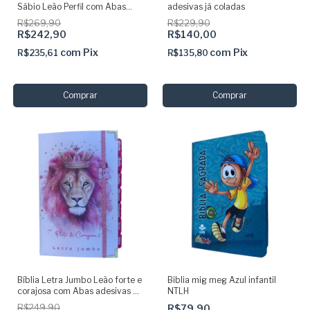
Sábio Leão Perfil com Abas
adesivas já coladas
adesivas
R$269,90
R$229,90
R$242,90
R$140,00
com
Pix
com
Pix
R$235,61
R$135,80
Bíblia Letra Jumbo Leão forte e
Biblia mig meg Azul infantil
corajosa com Abas adesivas +
NTLH
elastico com harpa
R$249,90
R$79,90