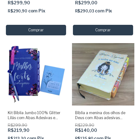
R$299,90
R$299,00
com
Pix
com
Pix
R$290,90
R$290,03
Kit Bíblia Jumbo 100% Glitter
Bíblia a menina dos olhos de
Lilás com Abas Adesivas e
Deus com Abas adesivas
Pingente + Caneta +
coladas com harpa - ARC
R$299,90
R$229,90
Devocional + Marca
R$219,90
R$140,00
com
Pix
com
Pix
R$213,30
R$135,80