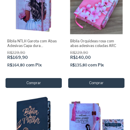
Bíblia NTLH Garota com Abas
Bíblia Orquídeas rosa com
Adesivas Capa dura
abas adesivas coladas ARC
acolchoada + elastico rosa
R$229,90
R$229,90
R$169,90
R$140,00
com
Pix
com
Pix
R$164,80
R$135,80