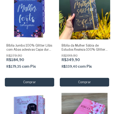
Bíblia Jumbo 100% Glitter Lilás
Bíblia da Mulher Sábia de
com Abas adesivas Capa dura
Estudos Realeza 100% Glitter
Acolchoada e Harpa
com Abas adesivas + Elástico +
R$279,90
R$399,90
Marcador com pingentes
R$184,90
R$349,90
com
Pix
com
Pix
R$179,35
R$339,40