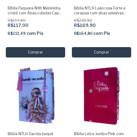
Bíblia Pequena Ntlh Menininha
Bíblia NTLH Leão rosa Forte e
cristã com Abas coladas Capa
corajosa com abas adesivas
dura acolchoada + elástico
pink coladas
R$144,90
R$219,90
dourado
R$117,00
R$169,90
com
Pix
com
Pix
R$113,49
R$164,80
Bíblia NTLH Garota buquê
Bíblia Letra Jumbo Pink com