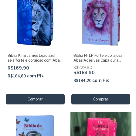
Bíblia King James Leão azul
Bíblia NTLH Forte e corajosa
seja forte e corajoso com Abas
Abas Adesivas Capa dura
adesivas
acolchoada + elastico rosa
R$169,90
R$229,90
R$189,90
com
Pix
R$164,80
com
Pix
R$184,20