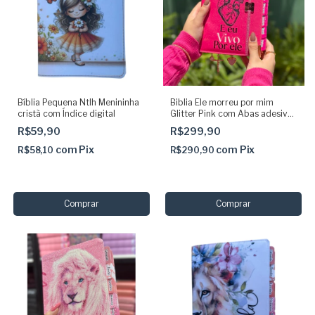
Bíblia Pequena Ntlh Menininha
Biblia Ele morreu por mim
cristã com Índice digital
Glitter Pink com Abas adesivas
e elástico Arc Sbb
R$59,90
R$299,90
com
Pix
com
Pix
R$58,10
R$290,90