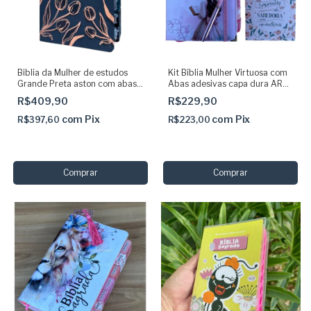
Biblia da Mulher de estudos
Kit Bíblia Mulher Virtuosa com
Grande Preta aston com abas
Abas adesivas capa dura ARC
adesivas coladas NAA capa
+ devocional + caneta + marca
R$409,90
R$229,90
luxo SBB
páginas
com
Pix
com
Pix
R$397,60
R$223,00