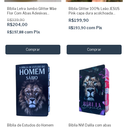
Bíblia Letra Jumbo Glitter Mãe
Bíblia Glitter 100% Leão JESUS
Flor Com Abas Adesivas
Pink capa dura acolchoada
Elastico e Harpa
ARC com abas adesivas
R$339,90
R$199,90
pingente e Harpa
R$204,00
com
Pix
R$193,90
com
Pix
R$197,88
Bíblia de Estudos do Homem
Biblia NVI Dalila com abas