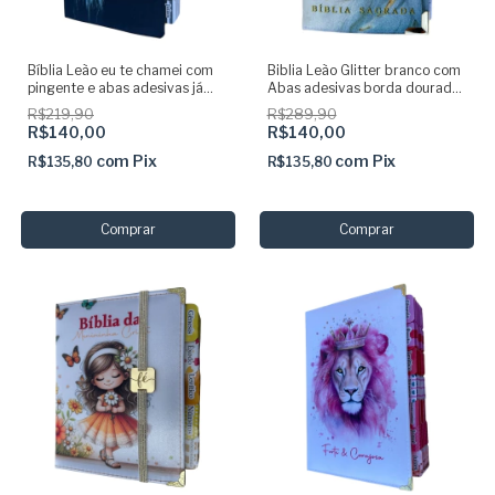
Bíblia Leão eu te chamei com
Biblia Leão Glitter branco com
pingente e abas adesivas já
Abas adesivas borda dourada
coladas - ARC
e Harpa
R$219,90
R$289,90
R$140,00
R$140,00
com
Pix
com
Pix
R$135,80
R$135,80