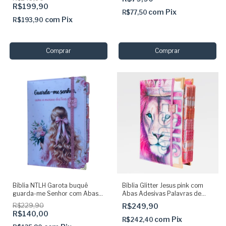
R$199,90
com
Pix
R$77,50
com
Pix
R$193,90
Bíblia NTLH Garota buquê
Bíblia Glitter Jesus pink com
guarda-me Senhor com Abas
Abas Adesivas Palavras de
Adesivas Capa dura
Jesus em vermelho
R$229,90
R$249,90
acolchoada + elastico rosa
R$140,00
com
Pix
R$242,40