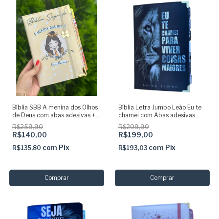
Bíblia SBB A menina dos Olhos
Bíblia Letra Jumbo Leão Eu te
de Deus com abas adesivas +
chamei com Abas adesivas
Elástico dourado | Capa Dura
Capa dura Acolchoada e Harpa
R$259,90
R$209,90
PJV - ARC
R$140,00
R$199,00
com
Pix
com
Pix
R$135,80
R$193,03