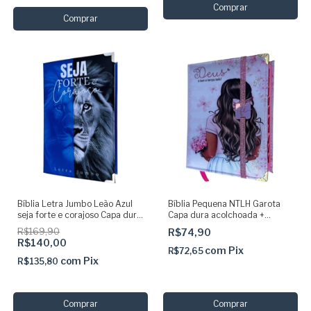
Bíblia Letra Jumbo Leão Azul
Bíblia Pequena NTLH Garota
seja forte e corajoso Capa dura
Capa dura acolchoada +
Acolchoada com Harpa e Indice
elástico rosa
R$169,90
R$74,90
ARC
R$140,00
com
Pix
R$72,65
com
Pix
R$135,80