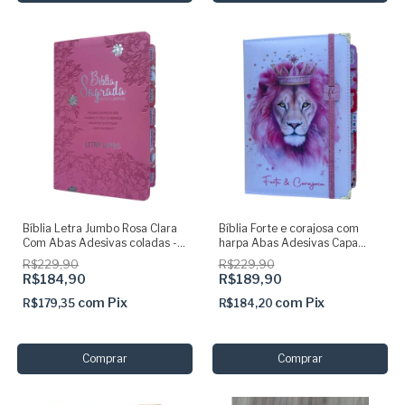
Bíblia Letra Jumbo Rosa Clara
Bíblia Forte e corajosa com
Com Abas Adesivas coladas -
harpa Abas Adesivas Capa
ARC
dura acolchoada + elastico
R$229,90
R$229,90
rosa
R$184,90
R$189,90
com
Pix
com
Pix
R$179,35
R$184,20