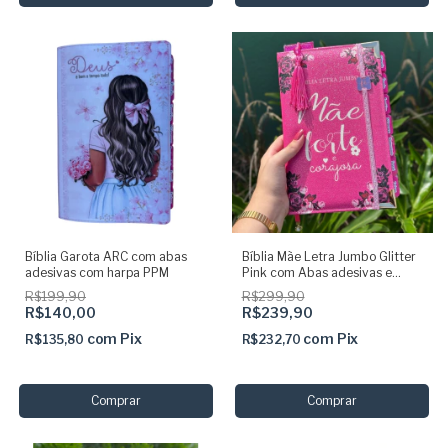
Bíblia Garota ARC com abas
Bíblia Mãe Letra Jumbo Glitter
adesivas com harpa PPM
Pink com Abas adesivas e
elástico + marca páginas
R$199,90
R$299,90
R$140,00
R$239,90
com
Pix
com
Pix
R$135,80
R$232,70