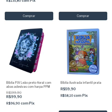
com
Pix
R$135,80
Bíblia PJV Leão preto floral com
Bíblia ilustrada infantil prata
abas adesivas com harpa PPM
R$59,90
R$199,90
com
Pix
R$58,10
R$99,90
com
Pix
R$96,90