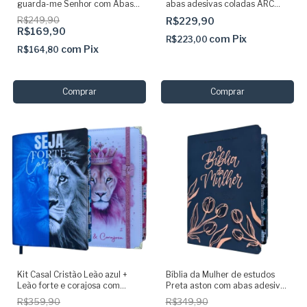
guarda-me Senhor com Abas
abas adesivas coladas ARC
Adesivas Capa dura
com harpa
R$249,90
R$229,90
acolchoada + elastico + marca
R$169,90
paginas glitter
com
Pix
R$223,00
com
Pix
R$164,80
Kit Casal Cristão Leão azul +
Bíblia da Mulher de estudos
Leão forte e corajosa com
Preta aston com abas adesivas
elastico Abas adesivas e Harpa
ARC capa luxo SBB
R$359,90
R$349,90