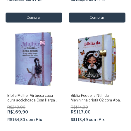
Bíblia Mulher Virtuosa capa
Bíblia Pequena Ntlh da
dura acolchoada Com Harpa e
Menininha cristã 02 com Abas
Abas Adesivas + Marca
coladas Capa dura acolchoada
R$249,90
R$144,90
páginas
+ elástico dourado
R$169,90
R$117,00
com
Pix
com
Pix
R$164,80
R$113,49