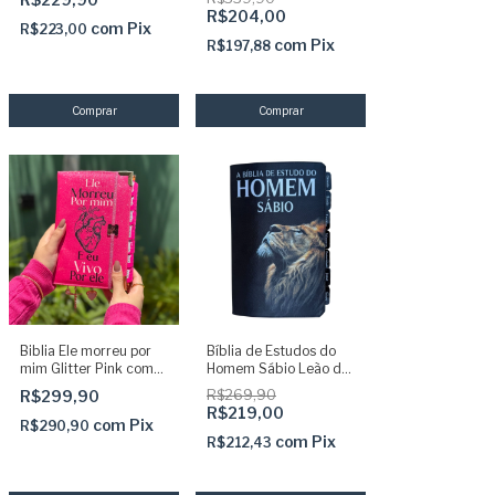
ARC + devocional +
e Harpa
R$204,00
caneta + marca
com
Pix
R$223,00
páginas
com
Pix
R$197,88
Biblia Ele morreu por
Bíblia de Estudos do
mim Glitter Pink com
Homem Sábio Leão de
Abas adesivas e
Judá com Abas
R$299,90
R$269,90
elástico Arc Sbb
adesivas e harpa
R$219,00
com
Pix
R$290,90
com
Pix
R$212,43