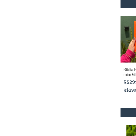
Biblia 
mim Gli
com Ab
R$29
elásti
R$29