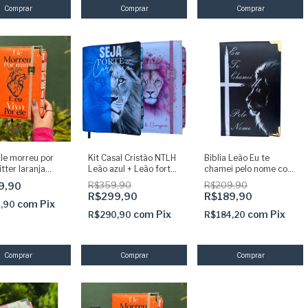
Ele morreu por
Kit Casal Cristão NTLH
Biblia Leão Eu te
tter laranja
Leão azul + Leão forte
chamei pelo nome com
as adesivas e
e corajosa com
borda douradas ARC
9,90
R$359,90
R$209,90
co Arc Sbb
elástico Abas adesivas
com Harpa capa dura
R$299,90
R$189,90
acolchoada
com
Pix
0,90
com
Pix
com
Pix
R$290,90
R$184,20