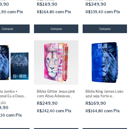
desivas e Harpa
Adesivas Capa dura
Abas adesivas +
9,90
R$169,90
R$349,90
acolchoada + elastico
Elástico + Marcador
+ marca paginas glitter
com pingentes
com
Pix
com
Pix
com
Pix
0,90
R$164,80
R$339,40
lia Jumbo +
Bíblia Glitter Jesus pink
Bíblia King James Leão
onal Eu e Deus
com Abas Adesivas
azul seja forte e
ul seja forte e
Palavras de Jesus em
corajoso com Abas
,90
R$249,90
R$169,90
so com Abas
vermelho
adesivas
9,90
as Capa dura
com
Pix
com
Pix
R$242,40
R$164,80
oada e Harpa
com
Pix
,30