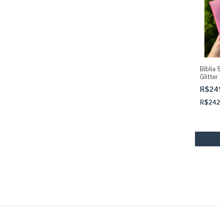
Bíblia
Glitter
Rosa 
R$24
Adesiva
dourad
R$242
Acolch
de Jes