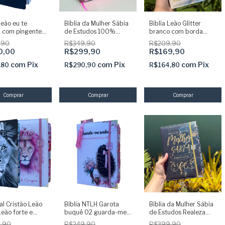
Leão eu te
Bíblia da Mulher Sábia
Biblia Leão Glitter
 com pingente e
de Estudos 100%
branco com borda
desivas já
Glitter Preta com Abas
Dourada ARC com
,90
R$349,90
R$209,90
s - ARC
adesivas + Elástico +
Harpa
0,00
R$299,90
R$169,90
Marca páginas
com
Pix
com
Pix
com
Pix
,80
R$290,90
R$164,80
al Cristão Leão
Bíblia NTLH Garota
Bíblia da Mulher Sábia
Leão forte e
buquê 02 guarda-me
de Estudos Realeza
sa com elastico
Senhor com Abas
100% Glitter com
,90
R$249,90
R$399,90