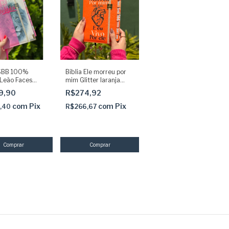
 SBB 100%
Biblia Ele morreu por
 Leão Faces
mim Glitter laranja
Com Abas
com Abas adesivas e
9,90
R$274,92
s + Elástico
elástico NAA
o | Capa Dura
com
Pix
com
Pix
,40
R$266,67
oada | Palavras
us