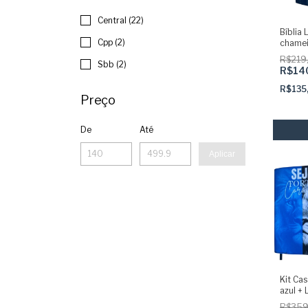
Central (22)
Bíblia 
Cpp (2)
chamei
abas a
R$219
Sbb (2)
colada
R$14
R$135
Preço
De
Até
Aplicar
Kit Cas
azul + 
corajo
R$359