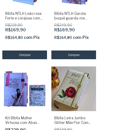
Bíblia NTLH Leão rosa
Bíblia NTLH Garota
Forte e corajosa com
buquê guarda-me
abas adesivas pink
Senhor com Abas
R$219,90
R$249,90
coladas
Adesivas Capa dura
R$169,90
R$169,90
acolchoada + elastico
+ marca paginas glitter
com
Pix
com
Pix
R$164,80
R$164,80
Kit Bíblia Mulher
Bíblia Letra Jumbo
Virtuosa com Abas
Glitter Mãe Flor Com
adesivas capa dura
Abas Adesivas Elastico
R$229,90
R$339,90