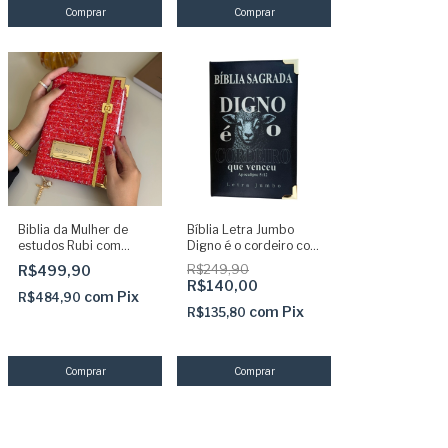
Biblia da Mulher de
Bíblia Letra Jumbo
estudos Rubi com
Digno é o cordeiro com
placa Forte e Corajosa
índice e borda
R$499,90
R$249,90
pingentes e elástico
dourada
R$140,00
com
Pix
R$484,90
com
Pix
R$135,80