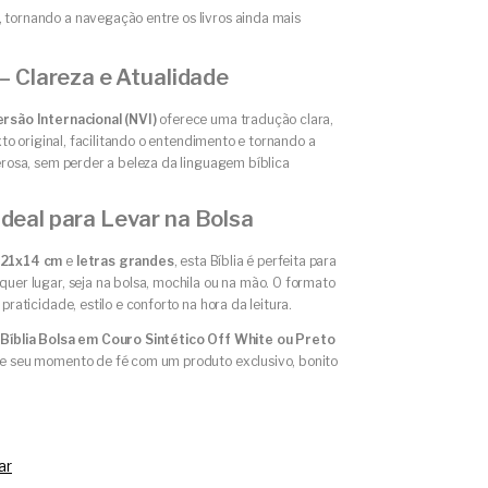
, tornando a navegação entre os livros ainda mais
– Clareza e Atualidade
rsão Internacional (NVI)
oferece uma tradução clara,
exto original, facilitando o entendimento e tornando a
erosa, sem perder a beleza da linguagem bíblica
deal para Levar na Bolsa
21x14 cm
e
letras grandes
, esta Bíblia é perfeita para
uer lugar, seja na bolsa, mochila ou na mão. O formato
praticidade, estilo e conforto na hora da leitura.
 Bíblia Bolsa em Couro Sintético Off White ou Preto
e seu momento de fé com um produto exclusivo, bonito
ar