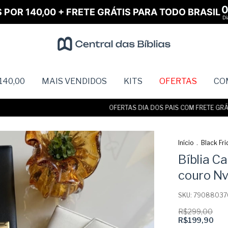
S POR 140,00 + FRETE GRÁTIS PARA TODO BRASIL
Di
140,00
MAIS VENDIDOS
KITS
OFERTAS
CO
OFERTAS DIA DOS PAIS COM FRETE GRÁTIS •
Início
.
Black Fri
Bíblia Ca
couro Nv
SKU:
79088037
R$299,00
R$199,90