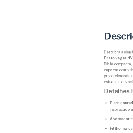
Descr
Descubra a elegâ
Preto vegas NV
Bíblia compacta,
capa em couro sin
proporcionando d
estudo ou devoçã
Detalhes 
Placa doura
inspiração em
Abotoador d
Fitilho marc