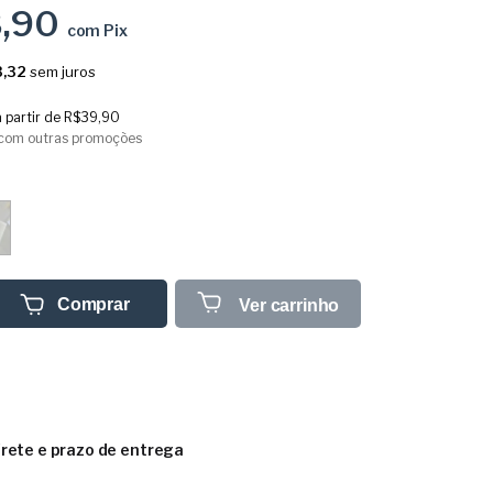
3,90
com
Pix
,32
sem juros
a partir de
R$39,90
com outras promoções
Comprar
Ver carrinho
frete e prazo de entrega
CEP: