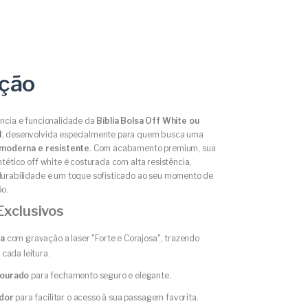
Calcular
ição
ncia e funcionalidade da
Bíblia Bolsa Off White ou
I
, desenvolvida especialmente para quem busca uma
moderna e resistente
. Com acabamento premium, sua
tético off white é costurada com alta resistência,
urabilidade e um toque sofisticado ao seu momento de
o.
Exclusivos
da
com gravação a laser "Forte e Corajosa", trazendo
 cada leitura.
ourado
para fechamento seguro e elegante.
ador
para facilitar o acesso à sua passagem favorita.