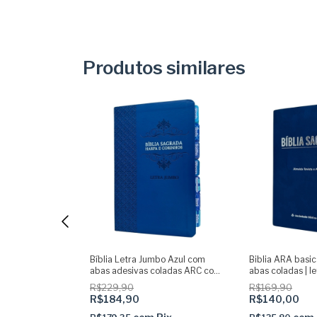
Produtos similares
Visual Rosas com
Bíblia Letra Jumbo Azul com
Biblia ARA basic
abas adesivas coladas ARC com
abas coladas | l
harpa Masc
R$229,90
R$169,90
R$184,90
R$140,00
Pix