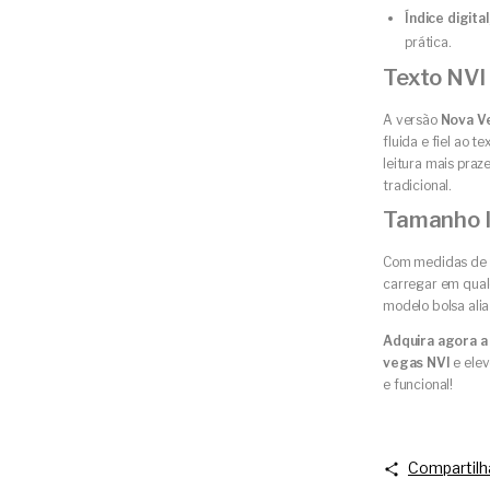
Índice digital
prática.
Texto NVI 
A versão
Nova Ve
fluida e fiel ao t
leitura mais praz
tradicional.
Tamanho I
Com medidas de
carregar em qualq
modelo bolsa alia 
Adquira agora a
vegas NVI
e elev
e funcional!
Compartilh