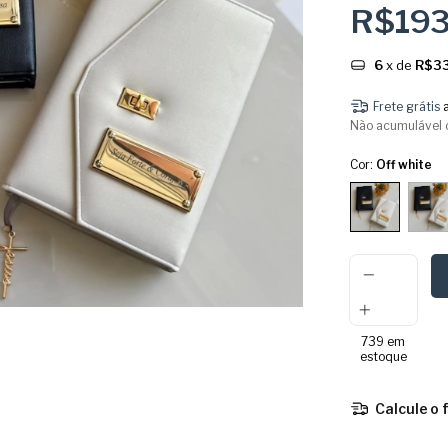
R$19
6
x de
R$33
Frete grátis
Não acumulável 
Cor:
Off white
739
em
estoque
Calcule o 
Entregas para o 