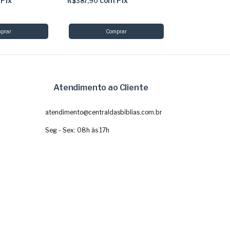
Pix
com
Pix
co
R$387,90
R$290,90
Atendimento ao Cliente
atendimento@centraldasbiblias.com.br
Seg - Sex: 08h às 17h