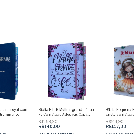
a azul royal com
Bíblia NTLH Mulher grande é tua
Bíblia Pequena 
etra gigante
Fé Com Abas Adesivas Capa
cristã com Abas
dura acolchoada + elastico rosa
dura acolchoada
R$259,90
R$144,90
dourado
R$140,00
R$117,00