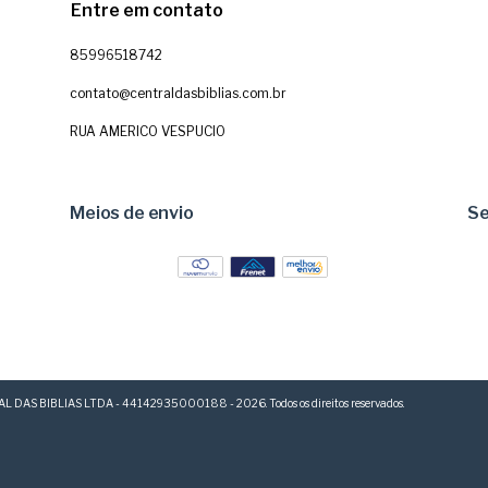
Entre em contato
85996518742
contato@centraldasbiblias.com.br
RUA AMERICO VESPUCIO
Meios de envio
S
L DAS BIBLIAS LTDA - 44142935000188 - 2026. Todos os direitos reservados.