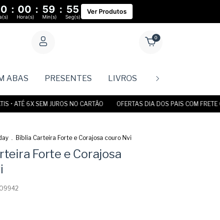
00
:
00
:
59
:
55
Ver Produtos
a(s)
Hora(s)
Min(s)
Seg(s)
0
M ABAS
PRESENTES
LIVROS
Rastreie o se
 ATÉ 6X SEM JUROS NO CARTÃO
OFERTAS DIA DOS PAIS COM FRETE GRÁTI
day
.
Bíblia Carteira Forte e Corajosa couro Nvi
rteira Forte e Corajosa
i
09942