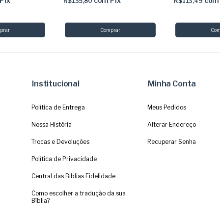
Pix
com
Pix
com
R$135,80
R$113,49
Institucional
Minha Conta
Política de Entrega
Meus Pedidos
Nossa História
Alterar Endereço
Trocas e Devoluções
Recuperar Senha
Política de Privacidade
Central das Biblias Fidelidade
Como escolher a tradução da sua
Bíblia?