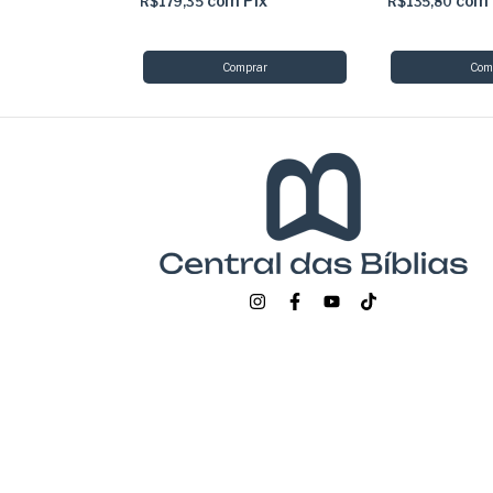
com
Pix
com
R$179,35
R$135,80