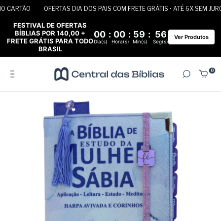
O CARTÃO
OFERTAS DIA DOS PAIS COM FRETE GRÁTIS • ATÉ 6X SEM JURO
FESTIVAL DE OFERTAS
BÍBLIAS POR 140,00 +
00
:
00
:
59
:
56
Ver Produtos
FRETE GRÁTIS PARA TODO
Dia(s)
Hora(s)
Min(s)
Seg(s)
BRASIL
0