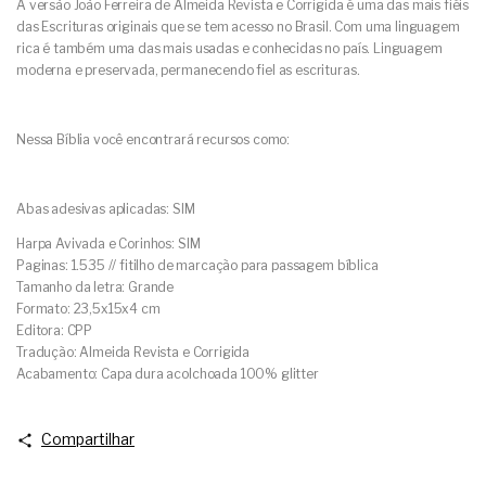
A versão João Ferreira de Almeida Revista e Corrigida é uma das mais fiéis
das Escrituras originais que se tem acesso no Brasil. Com uma linguagem
rica é também uma das mais usadas e conhecidas no país. Linguagem
moderna e preservada, permanecendo fiel as escrituras.
Nessa Bíblia você encontrará recursos como:
Abas adesivas aplicadas: SIM
Harpa Avivada e Corinhos: SIM
Paginas: 1.535 // fitilho de marcação para passagem bíblica
Tamanho da letra: Grande
Formato: 23,5x15x4 cm
Editora: CPP
Tradução: Almeida Revista e Corrigida
Acabamento: Capa dura acolchoada 100% glitter
Compartilhar