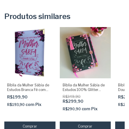
Produtos similares
Bíblia da Mulher Sábia de
Bíblia da Mulher Sábia de
Biblia
Estudos Branca Fé com
Estudos 100% Glitter
Dourad
Harpa ARC
Preta com Abas adesivas +
R$199,90
R$349,90
R$20
Elástico + Marca páginas
R$299,90
com
Pix
R$193,90
R$20
com
Pix
R$290,90