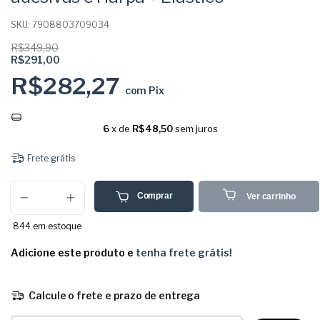
SKU:
7908803709034
R$349,90
R$291,00
R$282,27
com
Pix
6
x de
R$48,50
sem juros
Frete grátis
Comprar
Ver carrinho
844
em estoque
Adicione este produto e
tenha frete grátis!
Calcule o frete e prazo de entrega
Entregas para o CEP: