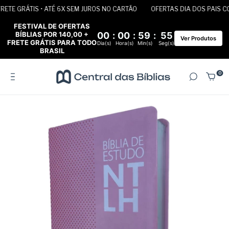
TE GRÁTIS • ATÉ 6X SEM JUROS NO CARTÃO
OFERTAS DIA DOS PAIS COM
FESTIVAL DE OFERTAS
BÍBLIAS POR 140,00 +
00
:
00
:
59
:
55
Ver Produtos
FRETE GRÁTIS PARA TODO
Dia(s)
Hora(s)
Min(s)
Seg(s)
BRASIL
0