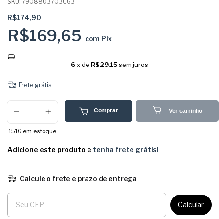
SKU:
7908803703063
R$174,90
R$169,65
com
Pix
6
x de
R$29,15
sem juros
Frete grátis
Comprar
Ver carrinho
1516
em estoque
Adicione este produto e
tenha frete grátis!
Calcule o frete e prazo de entrega
Entregas para o CEP:
Calcular