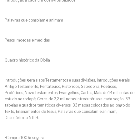
Introdução a cada um dos livros bíblicos
Palavras que consolam e animam
Pesos, moedas e medidas
Quadro histórico da Bíblia
Introduções gerais aos Testamentos e suas divisões, Introduções gerais:
Antigo Testamento, Pentateuco, Históricos, Sabedoria, Poéticos,
Proféticos, Novo Testamentos, Evangelhos, Cartas, Mais de 14 mil notas de
estudo no rodapé, Cerca de 2,2 mil notas introdutórias a cada seção, 33
tabelas e quadros temáticos diversos, 33 mapas colocados ao longo do
texto, Ensinamentos de Jesus, Palavras que consolam e animam,
Dicionário da NTLH.
•Compra 100% segura