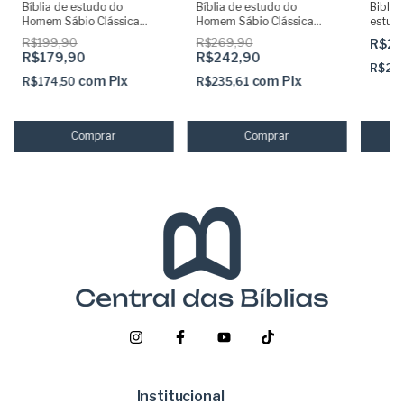
Bíblia de estudo do
Bíblia de estudo do
Biblia
Homem Sábio Clássica
Homem Sábio Clássica
estud
Azul com Indice e Capa
Azul com Abas adesivas e
adesi
R$199,90
R$269,90
R$29
dura
Capa dura
R$179,90
R$242,90
R$29
com
Pix
com
Pix
R$174,50
R$235,61
Institucional