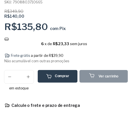
SKU:
7908803710665
R$349,90
R$140,00
R$135,80
com
Pix
6
x de
R$23,33
sem juros
Frete grátis
a partir de
R$39,90
Não acumulável com outras promoções
Comprar
Ver carrinho
em estoque
Calcule o frete e prazo de entrega
Entregas para o CEP:
Calcular