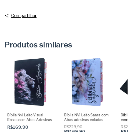
Compartilhar
Produtos similares
Bíblia Nvi Leão Visual
Bíblia NVI Leão Safira com
Bíblia
Rosas com Abas Adesivas
Abas adesivas coladas
com a
colad
R$169,90
R$229,90
R$210
Mascu
R$169,90
R$18