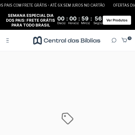
PAIS COM FRETE GRÁTIS • ATÉ 6X SEM JUROS NO CARTÃO
OFERTAS DIA 
SEMANA ESPECIAL DIA
00
:
00
:
59
:
56
DOS PAIS: FRETE GRÁTIS
Ver Produtos
Dia(s)
Hora(s)
Min(s)
Seg(s)
PARA TODO BRASIL
0