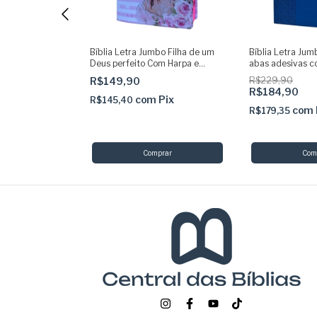
 100% Glitter
Bíblia Letra Jumbo Filha de um
Bíblia Letra Ju
desivas e
Deus perfeito Com Harpa e
abas adesivas 
a + Devocional
indice ARC
harpa Masc
R$149,90
R$229,90
R$184,90
com
Pix
R$145,40
Pix
com
R$179,35