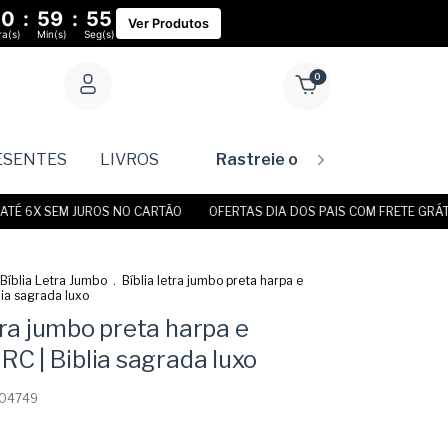
00
:
59
:
54
Ver Produtos
a(s)
Min(s)
Seg(s)
0
ESENTES
LIVROS
Rastreie o seu pedido
6X SEM JUROS NO CARTÃO
OFERTAS DIA DOS PAIS COM FRETE GRÁTIS • 
Bíblia Letra Jumbo
.
Bíblia letra jumbo preta harpa e
lia sagrada luxo
tra jumbo preta harpa e
RC | Biblia sagrada luxo
04749