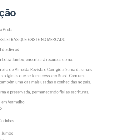
ição
o Preta
S LETRAS QUE EXISTE NO MERCADO
 dos livros!
a Letra Jumbo, encontrará recursos como:
reira de Almeida Revista e Corrigida é uma das mais
ras originais que se tem acesso no Brasil. Com uma
 também uma das mais usadas e conhecidas no país.
a e preservada, permanecendo fiel as escrituras.
s em Vermelho
o
Corinhos
: Jumbo
cm