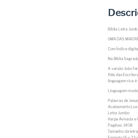
Descr
Bíblia Letra Jumb
UMA DAS MAIORE
Com Índice digital
Na Bíblia Sagrad
A versão João Fer
fiéis das Escritu
linguagem rica é
Linguagem modern
Palavras de Jesu
Acabamento Lux
Letra Jumbo
Harpa Avivada e 
Paginas: 1408
Tamanho da letra
Formato 16 x 23 