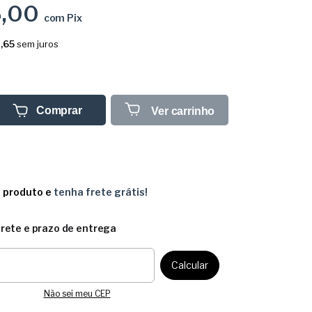
6,00
com
Pix
,65
sem juros
Comprar
Ver carrinho
e produto e
tenha frete grátis!
frete e prazo de entrega
CEP:
Calcular
Não sei meu CEP