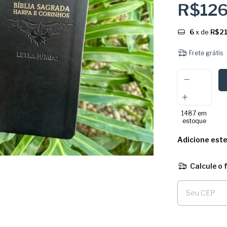
R$12
6
x de
R$21
Frete grátis
1487
em
estoque
Adicione est
Calcule o 
Entregas para o 