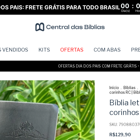
00
:
OS PAIS: FRETE GRÁTIS PARA TODO BRASIL
Dia(s)
Hor
S VENDIDOS
KITS
OFERTAS
COM ABAS
PR
OFERTAS DIA DOS PAIS COM FRETE GRÁTIS • ATÉ 
Início
.
Bíblias
.
corinhos RC | Bib
Bíblia le
corinhos 
SKU:
79088037
R$129,90