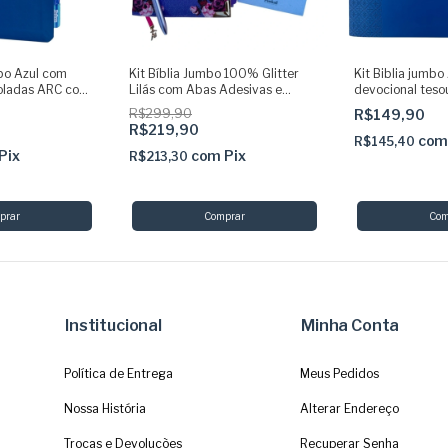
mbo Azul com
Kit Bíblia Jumbo 100% Glitter
Kit Biblia jumbo
coladas ARC com
Lilás com Abas Adesivas e
devocional teso
Pingente + Caneta + Devocional
R$299,90
R$149,90
+ Marca
R$219,90
co
R$145,40
Pix
com
Pix
R$213,30
Institucional
Minha Conta
Política de Entrega
Meus Pedidos
Nossa História
Alterar Endereço
Trocas e Devoluções
Recuperar Senha