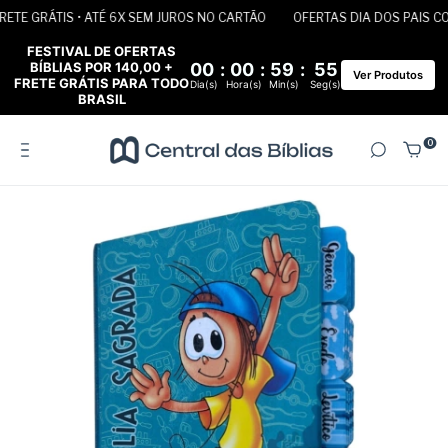
TE GRÁTIS • ATÉ 6X SEM JUROS NO CARTÃO
OFERTAS DIA DOS PAIS COM 
FESTIVAL DE OFERTAS
BÍBLIAS POR 140,00 +
00
:
00
:
59
:
55
Ver Produtos
FRETE GRÁTIS PARA TODO
Dia(s)
Hora(s)
Min(s)
Seg(s)
BRASIL
0