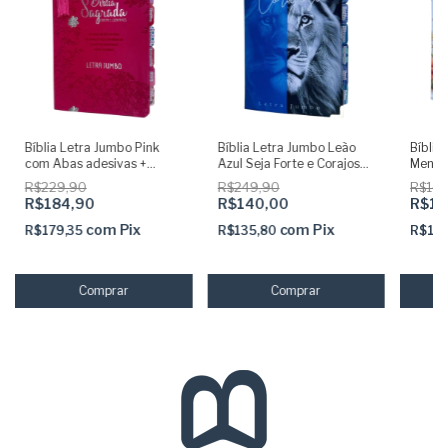
Bíblia Letra Jumbo Pink
Bíblia Letra Jumbo Leão
Bíblia
com Abas adesivas +
Azul Seja Forte e Corajoso
Menini
Marca páginas glitter
com Abas Adesivas Capa
colada
R$229,90
R$249,90
R$144
dura Acolchoada e Harpa
acolch
R$184,90
R$140,00
R$11
doura
com
Pix
com
Pix
R$179,35
R$135,80
R$11