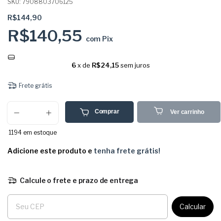
SKU:
7908803706125
R$144,90
R$140,55
com
Pix
6
x de
R$24,15
sem juros
Frete grátis
Comprar
Ver carrinho
1194
em estoque
Adicione este produto e
tenha frete grátis!
Calcule o frete e prazo de entrega
Entregas para o CEP:
Calcular