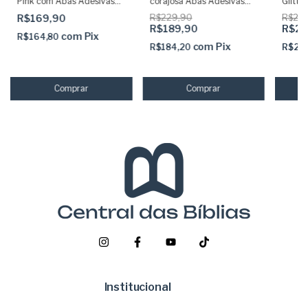
Pink com Abas Adesivas
corajosa Abas Adesivas
Glitte
Capa dura acolchoada
Capa dura acolchoada +
Adesiv
R$169,90
R$229,90
R$29
elastico rosa
Caneta
R$189,90
R$21
Marca
com
Pix
R$164,80
com
Pix
R$184,20
R$21
Institucional