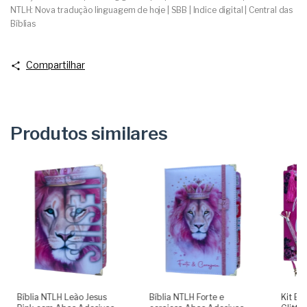
NTLH: Nova tradução linguagem de hoje | SBB | Indice digital | Central das
Bíblias
Compartilhar
Produtos similares
Bíblia NTLH Leão Jesus
Bíblia NTLH Forte e
Kit Bí