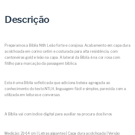
Descrição
Preparamos a Bíblia Ntlh Leão forte e corajosa. Acabamento em capa dura
acolchoada em corino cetim e costurada para alta resistência, com
cantoneiras gold e leão na capa. A lateral da Bíblia é na cor rosa com
fitilho para marcação da passagem bíblica.
Esta é uma Bíblia sofisticada que adiciona beleza agregada ao
conhecimento do texto NTLH, linguagem fácil e simples, parecida com a
utilizada em leituras e conversas.
A Bíblia vai com indice digital para auxiliar na procura dos livros
Medição: 21×14 cm | Letras gigantes | Capa dura acolchoada | Versão