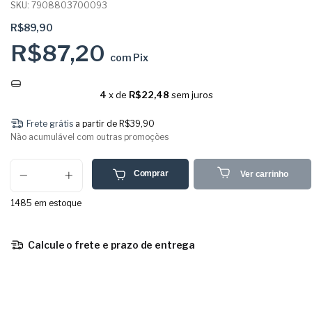
SKU:
7908803700093
R$89,90
R$87,20
com
Pix
4
x de
R$22,48
sem juros
Frete grátis
a partir de
R$39,90
Não acumulável com outras promoções
Comprar
Ver carrinho
1485
em estoque
Calcule o frete e prazo de entrega
Entregas para o CEP:
Calcular