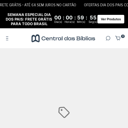
TE GRÁTIS • ATÉ 6X SEM JUROS NO CARTÃO
OFERTAS DIA DOS PAIS COM
SEMANA ESPECIAL DIA
00
:
00
:
59
:
55
DOS PAIS: FRETE GRÁTIS
Ver Produtos
Dia(s)
Hora(s)
Min(s)
Seg(s)
PARA TODO BRASIL
0