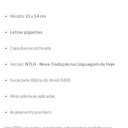
Medida:
21 x 14 cm
Letras gigantes
Capa dura acolchoada
Versão:
NTLH - Nova Tradução na Linguagem de Hoje
Sociedade Bíblica do Brasil (SBB)
Abas adesivas aplicadas
Acabamento premium
Uma Bíblia elegante, resistente e inspiradora perfeita para