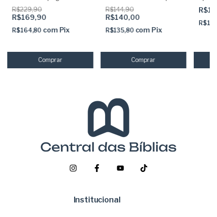
abas adesivas já coladas
dura acolchoada + elástico
Borda
R$229,90
R$144,90
R$14
rosa
| Cant
R$169,90
R$140,00
Harpa
R$14
com
Pix
com
Pix
R$164,80
R$135,80
Institucional