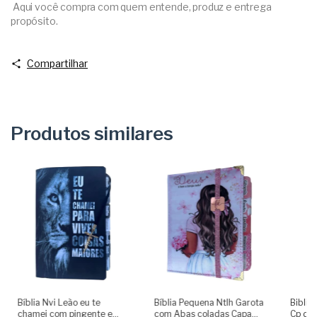
Aqui você compra com quem entende, produz e entrega
propósito.
Compartilhar
Produtos similares
Bíblia Nvi Leão eu te
Bíblia Pequena Ntlh Garota
Biblia
chamei com pingente e
com Abas coladas Capa
Cp du