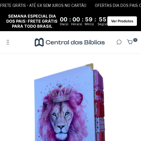
ETE GRÁTIS • ATÉ 6X SEM JUROS NO CARTÃO
OFERTAS DIA DOS PAIS COM
SEMANA ESPECIAL DIA
00
:
00
:
59
:
55
DOS PAIS: FRETE GRÁTIS
Ver Produtos
Dia(s)
Hora(s)
Min(s)
Seg(s)
PARA TODO BRASIL
0