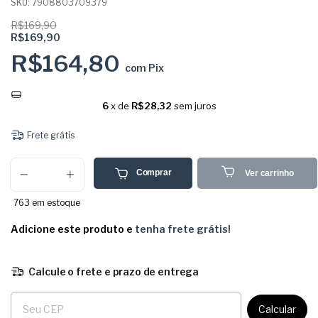
SKU:
7908803709379
R$169,90
R$169,90
R$164,80
com
Pix
6
x de
R$28,32
sem juros
Frete grátis
Comprar
Ver carrinho
763
em estoque
Adicione este produto e
tenha frete grátis!
Calcule o frete e prazo de entrega
Entregas para o CEP:
Calcular