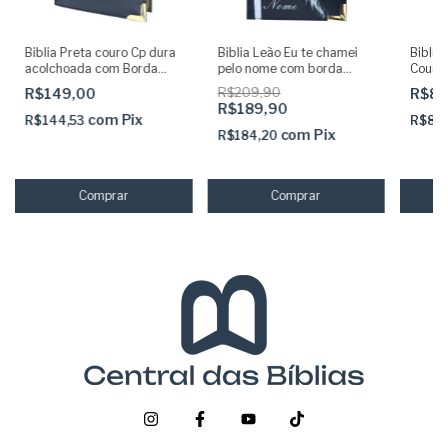
Biblia Preta couro Cp dura
Biblia Leão Eu te chamei
Biblia
acolchoada com Borda
pelo nome com borda
Couro 
Dourada S | Cantoneiras |
douradas ARC com Harpa
digital
R$149,00
R$209,90
R$89
ARC com Harpa
capa dura acolchoada
R$189,90
com
Pix
R$144,53
R$87
com
Pix
R$184,20