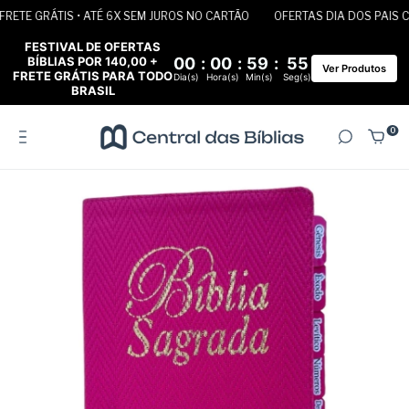
ETE GRÁTIS • ATÉ 6X SEM JUROS NO CARTÃO
OFERTAS DIA DOS PAIS COM
FESTIVAL DE OFERTAS
BÍBLIAS POR 140,00 +
00
:
00
:
59
:
55
Ver Produtos
FRETE GRÁTIS PARA TODO
Dia(s)
Hora(s)
Min(s)
Seg(s)
BRASIL
0