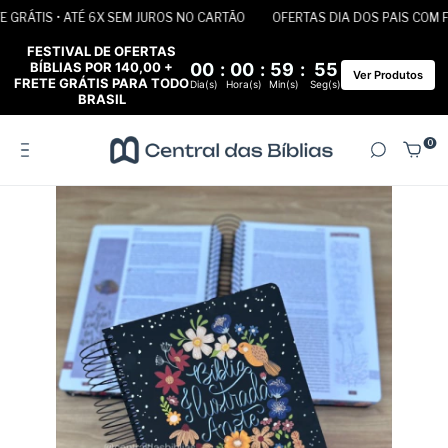
GRÁTIS • ATÉ 6X SEM JUROS NO CARTÃO
OFERTAS DIA DOS PAIS COM FRE
FESTIVAL DE OFERTAS
BÍBLIAS POR 140,00 +
00
:
00
:
59
:
54
Ver Produtos
FRETE GRÁTIS PARA TODO
Dia(s)
Hora(s)
Min(s)
Seg(s)
BRASIL
0