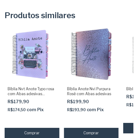
Produtos similares
Bíblia Nvt Anote Typo rosa
Bíblia Anote Nvi Purpura
Bíblia
com Abas adesivas
Rosê com Abas adesivas
R$10
coladas
R$179,90
R$199,90
R$10
com
Pix
com
Pix
R$174,50
R$193,90