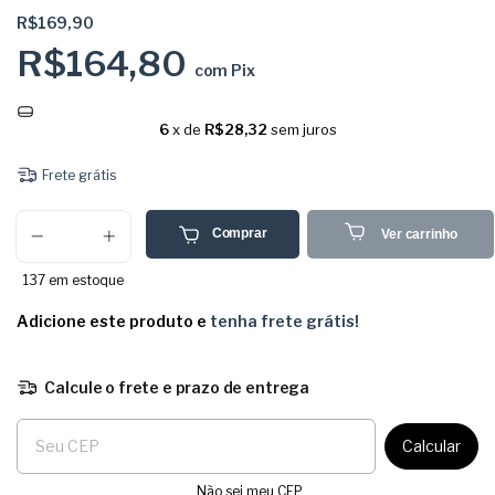
R$169,90
R$164,80
com
Pix
6
x de
R$28,32
sem juros
Frete grátis
Comprar
Ver carrinho
137
em estoque
Adicione este produto e
tenha frete grátis!
Calcule o frete e prazo de entrega
Entregas para o CEP:
Calcular
Não sei meu CEP