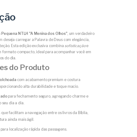
ição
ia Pequena NTLH "A Menina dos Olhos"
, um verdadeiro
m deseja carregar a Palavra de Deus com elegância,
oteção. Esta edição exclusiva combina
sofisticação
e
m formato compacto, ideal para acompanhar você em
s do dia.
es do Produto
colchoada
com acabamento premium e costura
oporcionando alta durabilidade e toque macio.
rado
para fechamento seguro, agregando charme e
 seu dia a dia.
s
que facilitam a navegação entre os livros da Bíblia,
tura ainda mais ágil.
para localização rápida das passagens.