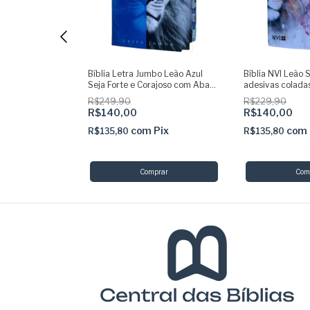
bo Azul com
Bíblia Letra Jumbo Leão Azul
Bíblia NVI Leão 
oladas ARC com
Seja Forte e Corajoso com Abas
adesivas colada
Adesivas Capa dura Acolchoada
R$249,90
R$229,90
e Harpa
R$140,00
R$140,00
Pix
com
Pix
com
R$135,80
R$135,80