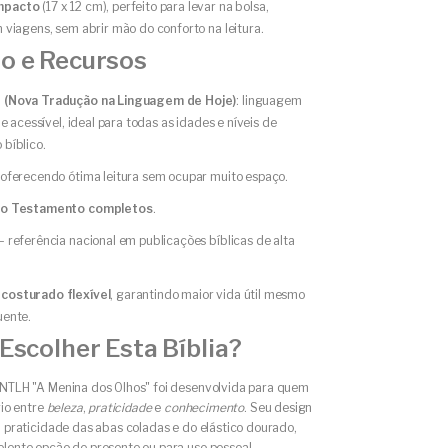
mpacto
(17 x 12 cm), perfeito para levar na bolsa,
 viagens, sem abrir mão do conforto na leitura.
o e Recursos
 (Nova Tradução na Linguagem de Hoje)
: linguagem
 e acessível, ideal para todas as idades e níveis de
bíblico.
, oferecendo ótima leitura sem ocupar muito espaço.
vo Testamento completos
.
– referência nacional em publicações bíblicas de alta
osturado flexível
, garantindo maior vida útil mesmo
uente.
Escolher Esta Bíblia?
 NTLH "A Menina dos Olhos" foi desenvolvida para quem
rio entre
beleza
,
praticidade
e
conhecimento
. Seu design
à praticidade das abas coladas e do elástico dourado,
elente opção de presente ou para uso pessoal,