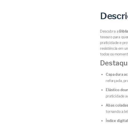
Descr
Descubra a
Bíbl
tesouro para que
praticidade e pr
resistência em u
todos os momento
Destaqu
Capa dura a
reforçada, pr
Elástico dou
praticidade ao
Abas colada
tornando a lei
Índice digital