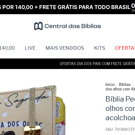
S POR 140,00 + FRETE GRÁTIS PARA TODO BRASIL
Di
140,00
LIVE
MAIS VENDIDOS
KITS
OFERTA
OFERTAS DIA DOS PAIS COM FRETE GRÁTIS • AT
Início
.
Bíblias
.
dos olhos com A
Bíblia P
olhos co
acolchoa
SKU:
79088037