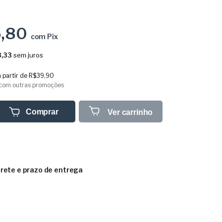
5,80
com
Pix
,33
sem juros
a partir de
R$39,90
com outras promoções
Comprar
Ver carrinho
frete e prazo de entrega
CEP:
Calcular