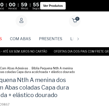
00
:
00
:
59
:
55
Ver Produtos
a(s)
Hora(s)
Min(s)
Seg(s)
0
S
COM ABAS
PRESENTES
LIVROS
Rastr
É 6X SEM JUROS NO CARTÃO
OFERTAS DIA DOS PAIS COM FRETE GRÁTIS •
Com Abas Adesivas
.
Bíblia Pequena Ntlh A menina
bas coladas Capa dura acolchoada + elástico dourado
equena Ntlh A menina dos
m Abas coladas Capa dura
da + elástico dourado
09867