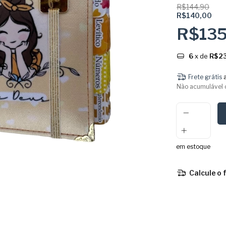
R$144,90
R$140,00
R$13
6
x de
R$23
Frete grátis
Não acumulável 
em estoque
Calcule o 
Entregas para o 