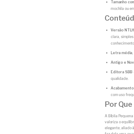
Tamanho co
mochila ou em
Conteúd
Versão NTLH
clara, simples
conhecimento 
Letra média
Antigo e No
Editora SBB
qualidade.
Acabamento c
com uso freq
Por Que 
A Bíblia Pequena
valoriza o equilíb
elegante, aliado 
faz dela uma exc