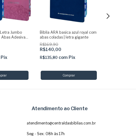
s Letra Jumbo
Biblia ARA basica azul royal com
Bíblia Nvi Leão
m Abas Adesivas
abas coladas | letra gigante
Abas Adesivas
R$169,90
R$169,90
R$140,00
co
R$164,80
Pix
com
Pix
R$135,80
Atendimento ao Cliente
atendimento@centraldasbiblias.com.br
Seg - Sex: 08h às 17h