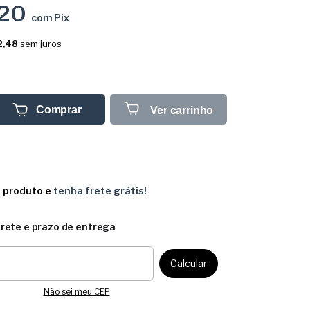
,20
com
Pix
2,48
sem juros
Comprar
Ver carrinho
e produto e
tenha frete grátis!
frete e prazo de entrega
CEP:
Calcular
Não sei meu CEP