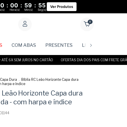
00
:
00
:
59
:
54
Ver Produtos
a(s)
Hora(s)
Min(s)
Seg(s)
0
S
COM ABAS
PRESENTES
LIVROS
Rastr
 6X SEM JUROS NO CARTÃO
OFERTAS DIA DOS PAIS COM FRETE GRÁTIS •
Capa Dura
.
Bíblia RC Leão Horizonte Capa dura
 harpa e índice
C Leão Horizonte Capa dura
da - com harpa e índice
01144