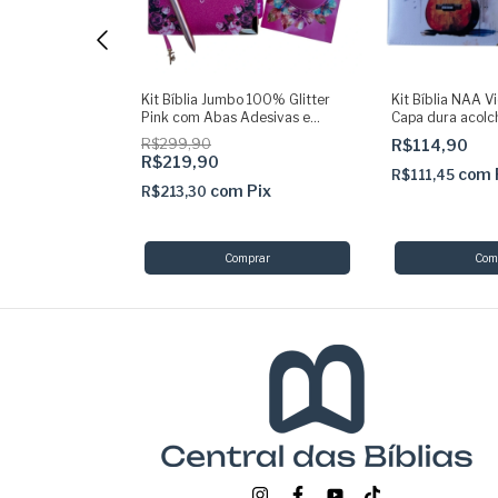
% Glitter Pink
Kit Bíblia Jumbo 100% Glitter
Kit Bíblia NAA V
as Capa dura
Pink com Abas Adesivas e
Capa dura acol
rpa
Pingente + Caneta + Devocional
Indice
R$299,90
R$114,90
+ Marca
R$219,90
com
R$111,45
Pix
com
Pix
R$213,30