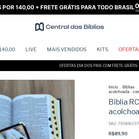
S POR 140,00 + FRETE GRÁTIS PARA TODO BRASIL
Di
140,00
LIVE
MAIS VENDIDOS
KITS
OFERTA
OFERTAS DIA DOS PAIS COM FRETE GRÁTIS • ATÉ
Início
.
Bíblias
.
acolchoada - com
Bíblia R
acolchoa
SKU:
79088037
R$89,90