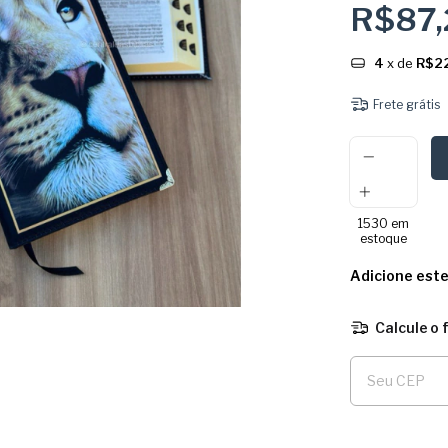
R$87
4
x de
R$2
Frete grátis
1530
em
estoque
Adicione est
Calcule o 
Entregas para o 