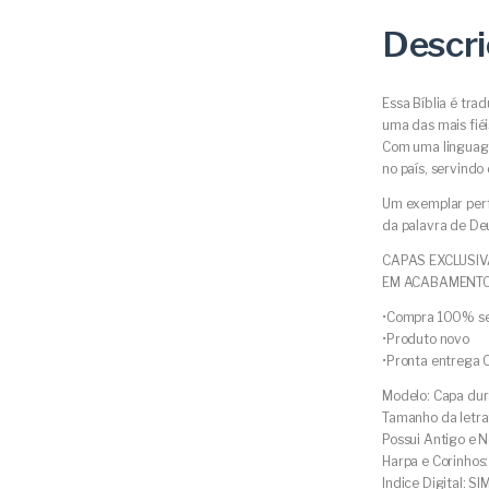
Descr
Essa Bíblia é tra
uma das mais fiéi
Com uma linguag
no país, servindo
Um exemplar perfe
da palavra de De
CAPAS EXCLUSIV
EM ACABAMENTO
•Compra 100% s
•Produto novo
•Pronta entrega 
Modelo: Capa du
Tamanho da letra
Possui Antigo e 
Harpa e Corinhos:
Indice Digital: SI