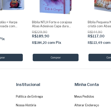
iolão + Harpa
Bíblia NTLH Forte e corajosa
Bíblia Pequena 
choada com
Abas Adesivas Capa dura
cristã com Abas
acolchoada + elastico rosa
dura acolchoada
R$229,90
R$144,90
dourado
R$189,90
R$117,00
Pix
com
Pix
com
R$184,20
R$113,49
Institucional
Minha Conta
Política de Entrega
Meus Pedidos
Nossa História
Alterar Endereço