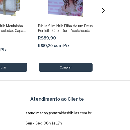
Ntlh Menininha
Bíblia Slim Ntlh Filha de um Deus
Kit Bíblia Jumb
 coladas Capa
Perfeito Capa Dura Acolchoada
Lilás com Abas 
 + elástico
Pingente + Cane
R$89,90
R$299,90
+ Marca
R$219,90
com
Pix
R$87,20
Pix
co
R$213,30
Atendimento ao Cliente
atendimento@centraldasbiblias.com.br
Seg - Sex: 08h às 17h