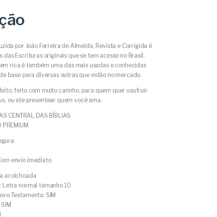
ição
duzida por João Ferreira de Almeida, Revista e Corrigida é
s das Escrituras originais que se tem acesso no Brasil.
em rica é também uma das mais usadas e conhecidas
 de base para diversas outras que estão no mercado.
ito, feito com muito carinho, para quem quer usufruir
us, ou ate presentear quem você ama.
AS CENTRAL DAS BÍBLIAS
 PREMIUM
egura
Com envio imediato
ra acolchoada
: Letra normal tamanho 10
Novo Testamento: SIM
 SIM
M