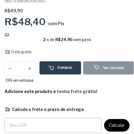
SKU:
9788580640915
R$49,90
R$48,40
com
Pix
2
x de
R$24,95
sem juros
Frete grátis
Comprar
Ver carrinho
196
em estoque
Adicione este produto e
tenha frete grátis!
Calcule o frete e prazo de entrega
Entregas para o CEP:
Calcular