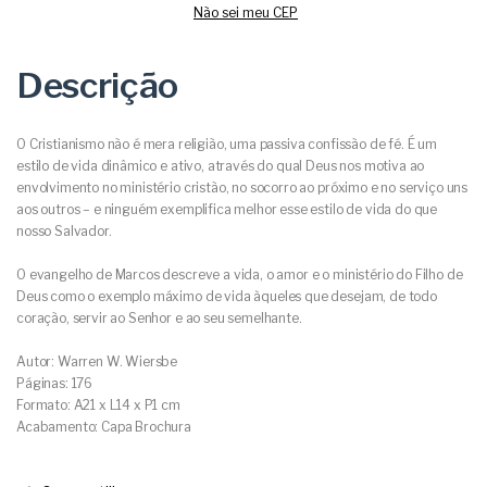
Não sei meu CEP
Descrição
O Cristianismo não é mera religião, uma passiva confissão de fé. É um
estilo de vida dinâmico e ativo, através do qual Deus nos motiva ao
envolvimento no ministério cristão, no socorro ao próximo e no serviço uns
aos outros – e ninguém exemplifica melhor esse estilo de vida do que
nosso Salvador.
O evangelho de Marcos descreve a vida, o amor e o ministério do Filho de
Deus como o exemplo máximo de vida àqueles que desejam, de todo
coração, servir ao Senhor e ao seu semelhante.
Autor: Warren W. Wiersbe
Páginas: 176
Formato: A21 x L14 x P1 cm
Acabamento: Capa Brochura