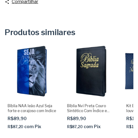
Compartilhar
Produtos similares
Bíblia NAA leão Azul Seja
Bíblia Nvi Preta Couro
Kit Bi
forte e corajoso com Indice
Sintético Com Índice e
louvor
Letras Grandes
Sintét
R$89,90
R$89,90
R$10
com
Pix
com
Pix
R$87,20
R$87,20
R$10