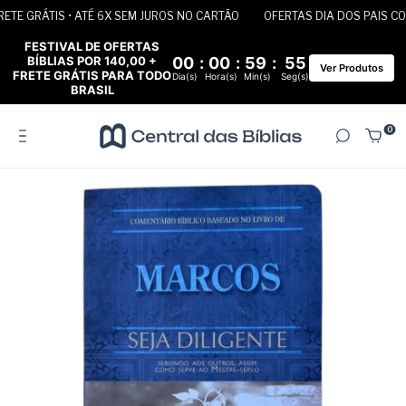
TE GRÁTIS • ATÉ 6X SEM JUROS NO CARTÃO
OFERTAS DIA DOS PAIS COM 
FESTIVAL DE OFERTAS
BÍBLIAS POR 140,00 +
00
:
00
:
59
:
55
Ver Produtos
FRETE GRÁTIS PARA TODO
Dia(s)
Hora(s)
Min(s)
Seg(s)
BRASIL
0