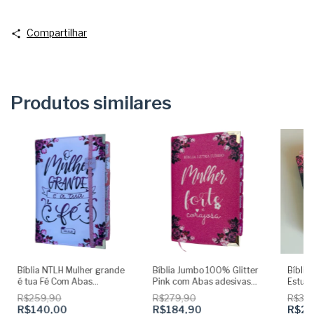
Compartilhar
Produtos similares
Bíblia NTLH Mulher grande
Bíblia Jumbo 100% Glitter
Bíblia
é tua Fé Com Abas
Pink com Abas adesivas
Estudo
Adesivas Capa dura
Capa dura Acolchoada e
Preta 
R$259,90
R$279,90
R$34
acolchoada + elastico rosa
Harpa
Elásti
R$140,00
R$184,90
R$24