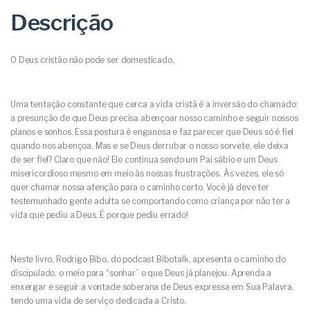
Descrição
O Deus cristão não pode ser domesticado.
Uma tentação constante que cerca a vida cristã é a inversão do chamado:
a presunção de que Deus precisa abençoar nosso caminho e seguir nossos
planos e sonhos. Essa postura é enganosa e faz parecer que Deus só é fiel
quando nos abençoa. Mas e se Deus derrubar o nosso sorvete, ele deixa
de ser fiel? Claro que não! Ele continua sendo um Pai sábio e um Deus
misericordioso mesmo em meio às nossas frustrações. Às vezes, ele só
quer chamar nossa atenção para o caminho certo. Você já deve ter
testemunhado gente adulta se comportando como criança por não ter a
vida que pediu a Deus. É porque pediu errado!
Neste livro, Rodrigo Bibo, do podcast Bibotalk, apresenta o caminho do
discipulado, o meio para “sonhar” o que Deus já planejou. Aprenda a
enxergar e seguir a vontade soberana de Deus expressa em Sua Palavra,
tendo uma vida de serviço dedicada a Cristo.