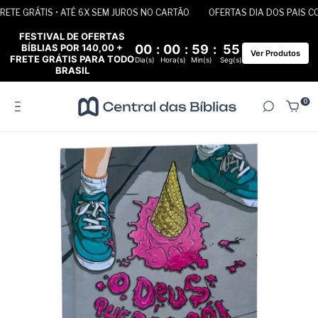
TE GRÁTIS • ATÉ 6X SEM JUROS NO CARTÃO
OFERTAS DIA DOS PAIS COM
FESTIVAL DE OFERTAS
BÍBLIAS POR 140,00 +
00
:
00
:
59
:
55
Ver Produtos
FRETE GRÁTIS PARA TODO
Dia(s)
Hora(s)
Min(s)
Seg(s)
BRASIL
0