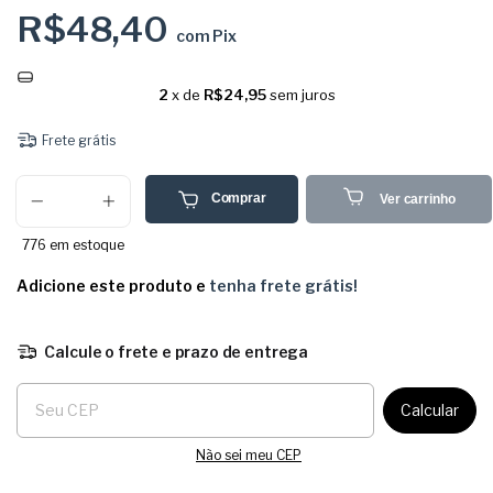
R$48,40
com
Pix
2
x de
R$24,95
sem juros
Frete grátis
Comprar
Ver carrinho
776
em estoque
Adicione este produto e
tenha frete grátis!
Calcule o frete e prazo de entrega
Entregas para o CEP:
Calcular
Não sei meu CEP