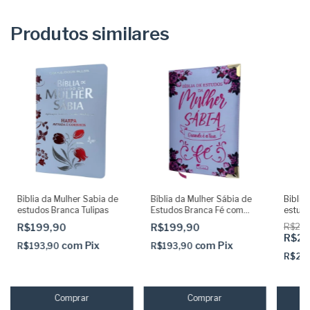
Produtos similares
Biblia da Mulher Sabia de
Bíblia da Mulher Sábia de
Biblia
estudos Branca Tulipas
Estudos Branca Fé com
estud
Harpa ARC
adesiv
R$199,90
R$199,90
R$29
marca 
R$24
com
Pix
com
Pix
R$193,90
R$193,90
R$24