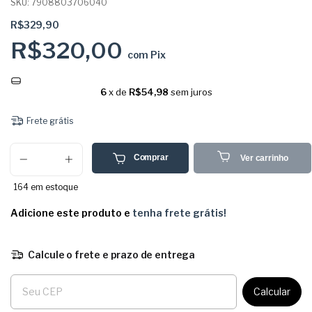
SKU:
7908803706040
R$329,90
R$320,00
com
Pix
6
x de
R$54,98
sem juros
Frete grátis
Comprar
Ver carrinho
164
em estoque
Adicione este produto e
tenha frete grátis!
Calcule o frete e prazo de entrega
Entregas para o CEP:
Calcular