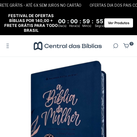
TE GRÁTIS • ATÉ 6X SEM JUROS NO CARTÃO
OFERTAS DIA DOS PAIS COM 
FESTIVAL DE OFERTAS
BÍBLIAS POR 140,00 +
00
:
00
:
59
:
55
Ver Produtos
FRETE GRÁTIS PARA TODO
Dia(s)
Hora(s)
Min(s)
Seg(s)
BRASIL
0