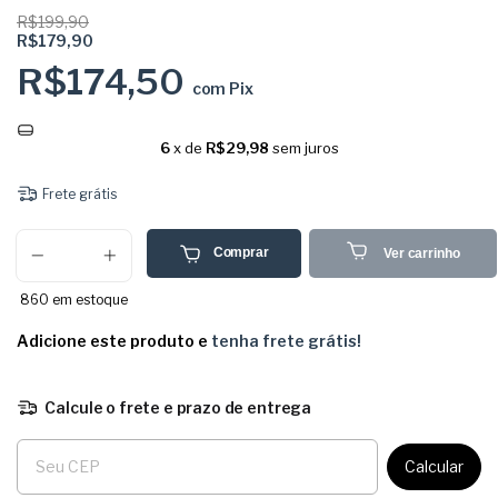
R$199,90
R$179,90
R$174,50
com
Pix
6
x de
R$29,98
sem juros
Frete grátis
Comprar
Ver carrinho
860
em estoque
Adicione este produto e
tenha frete grátis!
Calcule o frete e prazo de entrega
Entregas para o CEP:
Calcular