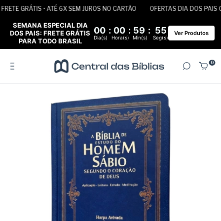
RETE GRÁTIS • ATÉ 6X SEM JUROS NO CARTÃO
OFERTAS DIA DOS PAIS CO
SEMANA ESPECIAL DIA
00
:
00
:
59
:
55
DOS PAIS: FRETE GRÁTIS
Ver Produtos
Dia(s)
Hora(s)
Min(s)
Seg(s)
PARA TODO BRASIL
0