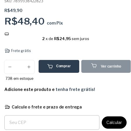
SKU:
7899938422823
R$49,90
R$48,40
com
Pix
2
x de
R$24,95
sem juros
Frete grátis
Comprar
Ver carrinho
738
em estoque
Adicione este produto e
tenha frete grátis!
Calcule o frete e prazo de entrega
Entregas para o CEP:
Calcular