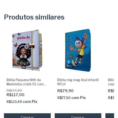
Produtos similares
Bíblia Pequena Ntlh da
Biblia mig meg Azul infantil
Bíblia
Menininha cristã 02 com
NTLH
rosa f
Abas coladas Capa dura
indice
R$144,90
R$79,90
R$59
acolchoada + elástico
R$117,00
dourado
com
Pix
R$77,50
R$58
com
Pix
R$113,49