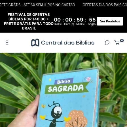
E GRÁTIS • ATÉ 6X SEM JUROS NO CARTÃO
OFERTAS DIA DOS PAIS COM 
FESTIVAL DE OFERTAS
BÍBLIAS POR 140,00 +
00
:
00
:
59
:
55
Ver Produtos
FRETE GRÁTIS PARA TODO
Dia(s)
Hora(s)
Min(s)
Seg(s)
BRASIL
0