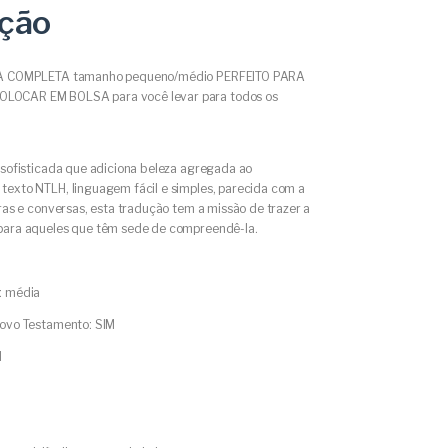
ição
IA COMPLETA tamanho pequeno/médio PERFEITO PARA
OCAR EM BOLSA para você levar para todos os
 sofisticada que adiciona beleza agregada ao
texto NTLH, linguagem fácil e simples, parecida com a
uras e conversas, esta tradução tem a missão de trazer a
para aqueles que têm sede de compreendê-la.
: média
Novo Testamento: SIM
M