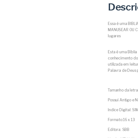
Descr
Essa é uma BIBL
MANUSEAR OU COL
lugares
Esta é uma Bíblia
conhecimento do 
utilizada em leit
Palavra de Deus 
Tamanho da letra
Possui Antigo e 
Indice Digital: SI
Formato:16 x 13
Editora: SBB