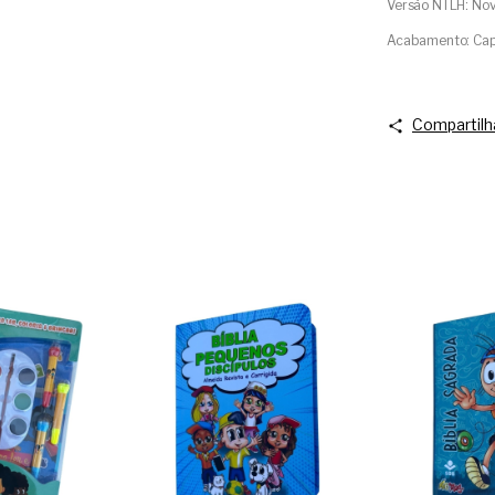
Versão NTLH: Nov
Acabamento: Cap
Compartilh