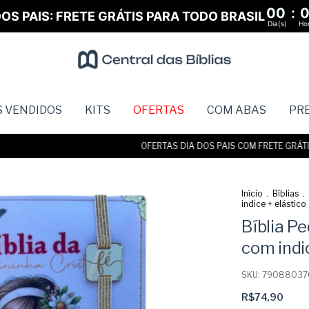
00
:
OS PAIS: FRETE GRÁTIS PARA TODO BRASIL
Dia(s)
Hor
S VENDIDOS
KITS
OFERTAS
COM ABAS
PR
OFERTAS DIA DOS PAIS COM FRETE GRÁTIS • 
Início
.
Bíblias
.
indice + elástico
Bíblia P
com indic
SKU:
79088037
R$74,90