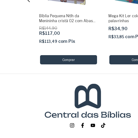
lh leão azul
Bíblia Pequena Ntlh da
Mega Kit Ler colo
 com indice
Menininha cristã 02 com Abas
palavrinhas
coladas Capa dura acolchoada +
R$144,90
R$34,90
elástico dourado
R$117,00
ix
com
P
R$33,85
com
Pix
R$113,49