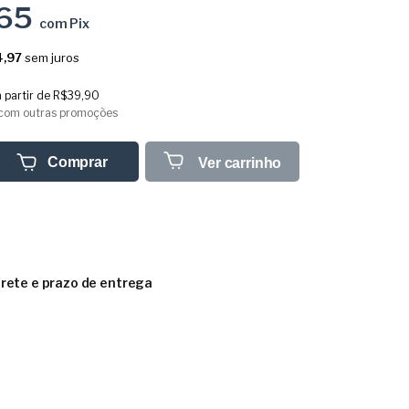
,65
com
Pix
,97
sem juros
a partir de
R$39,90
com outras promoções
Comprar
Ver carrinho
frete e prazo de entrega
CEP:
Calcular