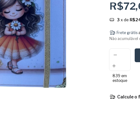
R$72
3
x de
R$24
Frete grátis
Não acumulável 
839
em
estoque
Calcule o 
Entregas para o 