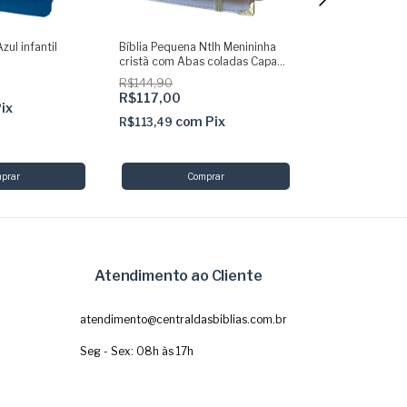
zul infantil
Bíblia Pequena Ntlh Menininha
Bíblia Infantil S
cristã com Abas coladas Capa
Amarela Comple
dura acolchoada + elástico
R$144,90
R$49,90
dourado
R$117,00
ix
com
R$48,40
com
Pix
R$113,49
Atendimento ao Cliente
atendimento@centraldasbiblias.com.br
Seg - Sex: 08h às 17h