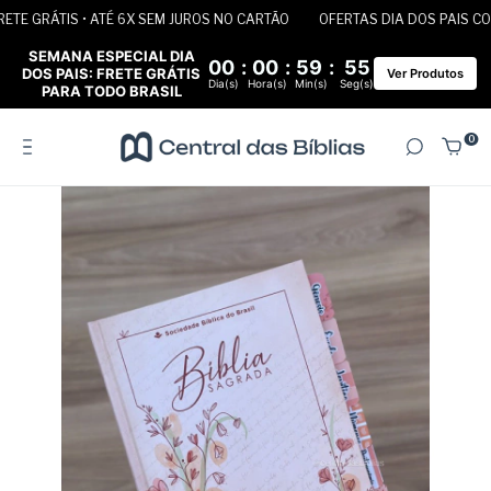
E GRÁTIS • ATÉ 6X SEM JUROS NO CARTÃO
OFERTAS DIA DOS PAIS COM 
SEMANA ESPECIAL DIA
00
:
00
:
59
:
55
DOS PAIS: FRETE GRÁTIS
Ver Produtos
Dia(s)
Hora(s)
Min(s)
Seg(s)
PARA TODO BRASIL
0