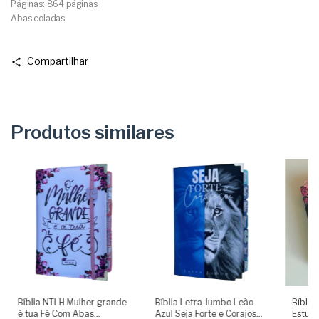
Páginas: 864 páginas
Abas coladas
Compartilhar
Produtos similares
Bíblia NTLH Mulher grande
Bíblia Letra Jumbo Leão
Bíblia
é tua Fé Com Abas
Azul Seja Forte e Corajoso
Estudo