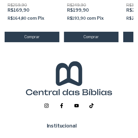
Adesivas Capa dura
com Abas Adesivas Capa
Preta 
R$259,90
R$249,90
R$34
acolchoada + elastico rosa
dura Acolchoada e Harpa
Elásti
R$169,90
R$199,90
R$29
com
Pix
com
Pix
R$164,80
R$193,90
R$29
Institucional