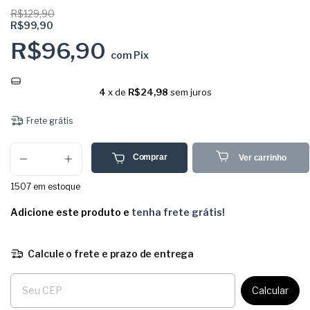
R$129,90
R$99,90
R$96,90
com
Pix
4
x de
R$24,98
sem juros
Frete grátis
Comprar
Ver carrinho
1507
em estoque
Adicione este produto e
tenha frete grátis!
Calcule o frete e prazo de entrega
Entregas para o CEP:
Calcular