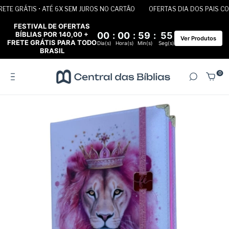
TE GRÁTIS • ATÉ 6X SEM JUROS NO CARTÃO
OFERTAS DIA DOS PAIS COM 
FESTIVAL DE OFERTAS
BÍBLIAS POR 140,00 +
00
:
00
:
59
:
55
Ver Produtos
FRETE GRÁTIS PARA TODO
Dia(s)
Hora(s)
Min(s)
Seg(s)
BRASIL
0