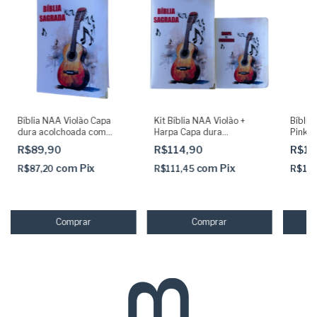
Bíblia NAA Violão Capa
Kit Bíblia NAA Violão +
Bíblia
dura acolchoada com
Harpa Capa dura
Pink 
Indice SBB
acolchoada com Indice
Capa 
R$89,90
R$114,90
R$16
com
Pix
com
Pix
R$87,20
R$111,45
R$16