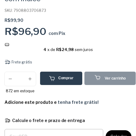
SKU:
7908803706873
R$99,90
R$96,90
com
Pix
4
x de
R$24,98
sem juros
Frete grátis
Comprar
Ver carrinho
872
em estoque
Adicione este produto e
tenha frete grátis!
Calcule o frete e prazo de entrega
Entregas para o CEP: