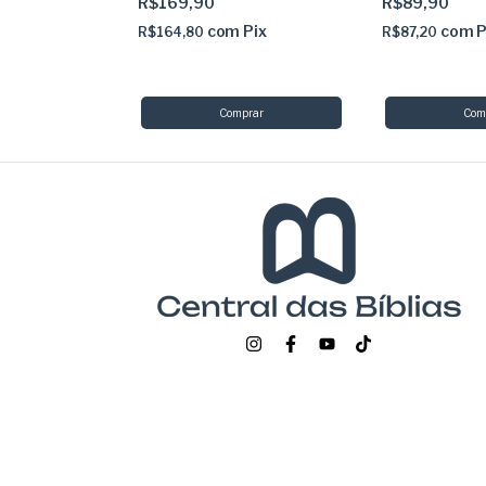
R$169,90
R$89,90
com
Pix
com
P
R$164,80
R$87,20
Pix