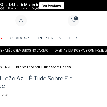
00
:
00
:
59
:
55
Ver Produtos
a(s)
Hora(s)
Min(s)
Seg(s)
0
S
COM ABAS
PRESENTES
LIVROS
Rastr
ATÉ 6X SEM JUROS NO CARTÃO
OFERTAS DIA DOS PAIS COM FRETE GRÁTIS
es
.
NVI
.
Bíblia Nvi Leão Azul É Tudo Sobre Ele com
i Leão Azul É Tudo Sobre Ele
ce
07849