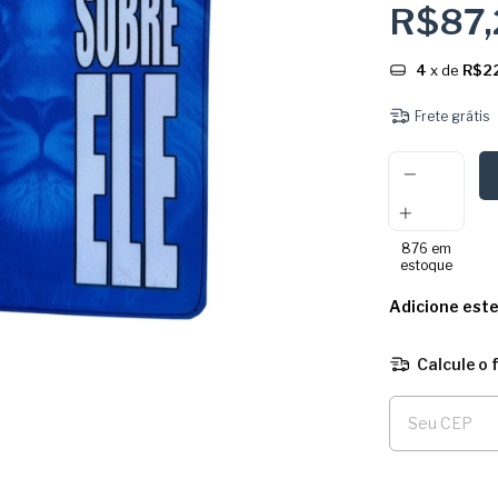
R$87
4
x de
R$2
Frete grátis
876
em
estoque
Adicione est
Calcule o 
Entregas para o 