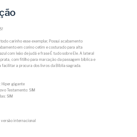
ição
S!
odo carinho esse exemplar, Possui acabamento
amento em corino cetim e costurado para alta
azul com leão de judá e frase É tudo sobre Ele. A lateral
r prata, com fitilho para marcação da passagem bíblica e
a facilitar a procura dos livros da Bíblia sagrada.
: Hiper gigante
Novo Testamento: SIM
das: SIM
 versão internacional