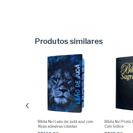
Produtos similares
Safira com Abas
Bíblia Nvi Leão de Judá azul com
Bíblia Nvi Preta
s
Abas adesivas coladas
Com Índice