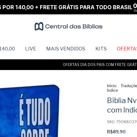
S POR 140,00 + FRETE GRÁTIS PARA TODO BRASIL
Di
140,00
LIVE
MAIS VENDIDOS
KITS
OFERTA
OFERTAS DIA DOS PAIS COM FRETE GRÁTIS • 
Início
.
Traduçõ
Indice
Bíblia Nv
com Indi
SKU:
79088037
R$89,90