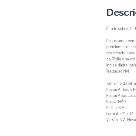
Descr
É tudo sobre DEU
Preparamos com t
premium com acab
resistência, capa 
da Bíblia é na co
indice digital par
Tradução NVI
Tamanho da letra
Possui Antigo e 
Possui Abas cola
Harpa: NÃO
Fitilho: SIM
Formato: 21 x 14
Versão: NVI: Nova