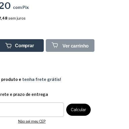
,20
com
Pix
2,48
sem juros
Comprar
Ver carrinho
e produto e
tenha frete grátis!
frete e prazo de entrega
CEP:
Calcular
Não sei meu CEP