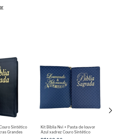
ar
 Couro Sintético
Kit Biblia Nvi + Pasta de louvor
Bíblia Nvi Leão
tras Grandes
Azul xadrez Couro Sintético
Abas Adesivas