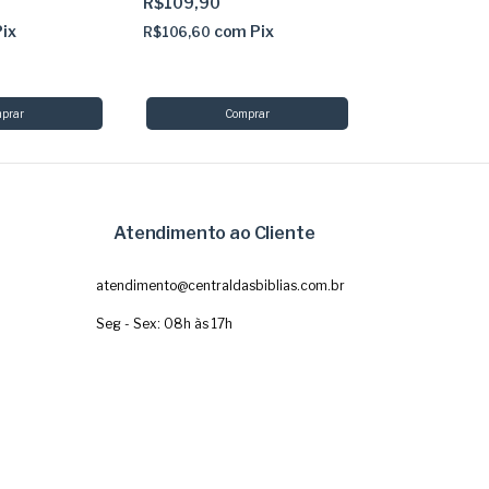
R$109,90
R$169,90
Pix
com
Pix
co
R$106,60
R$164,80
Atendimento ao Cliente
atendimento@centraldasbiblias.com.br
Seg - Sex: 08h às 17h