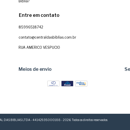
Bíblia?
Entre em contato
85996518742
contato@centraldasbiblias.com.br
RUA AMERICO VESPUCIO
Meios de envio
S
L DAS BIBLIAS LTDA - 44142935000188 - 2026. Todos os direitos reservados.