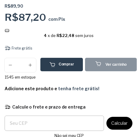
R$89,90
R$87,20
com
Pix
4
x de
R$22,48
sem juros
Frete grátis
Comprar
Ver carrinho
1545
em estoque
Adicione este produto e
tenha frete grátis!
Calcule o frete e prazo de entrega
Entregas para o CEP:
Calcular
Não sei meu CEP