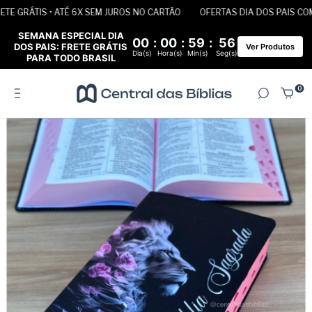
E GRÁTIS • ATÉ 6X SEM JUROS NO CARTÃO
OFERTAS DIA DOS PAIS COM F
SEMANA ESPECIAL DIA
00
:
00
:
59
:
55
DOS PAIS: FRETE GRÁTIS
Ver Produtos
Dia(s)
Hora(s)
Min(s)
Seg(s)
PARA TODO BRASIL
0