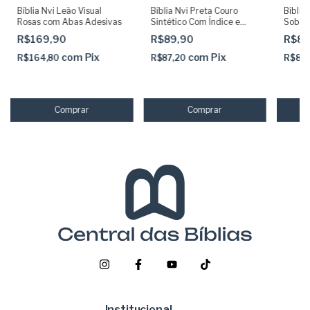
Bíblia Nvi Leão Visual
Bíblia Nvi Preta Couro
Bíblia
Rosas com Abas Adesivas
Sintético Com Índice e
Sobre 
Letras Grandes
R$169,90
R$89,90
R$89
com
Pix
com
Pix
R$164,80
R$87,20
R$87
Institucional