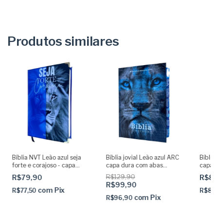
Produtos similares
Bíblia NVT Leão azul seja
Bíblia jovial Leão azul ARC
Bíblia
forte e corajoso - capa
capa dura com abas
capa d
dura acolchoada e
adesivas já coladas
canton
R$79,90
R$129,90
R$89
cantoneiras
R$99,90
com
Pix
R$77,50
R$87
com
Pix
R$96,90