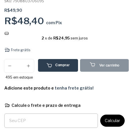
SKU:
7908803706095
R$49,90
R$48,40
com
Pix
2
x de
R$24,95
sem juros
Frete grátis
Comprar
Ver carrinho
495
em estoque
Adicione este produto e
tenha frete grátis!
Calcule o frete e prazo de entrega
Entregas para o CEP:
Calcular