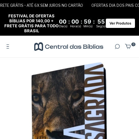
TE GRÁTIS • ATÉ 6X SEM JUROS NO CARTÃO
OFERTAS DIA DOS PAIS COM
FESTIVAL DE OFERTAS
BÍBLIAS POR 140,00 +
00
:
00
:
59
:
55
Ver Produtos
FRETE GRÁTIS PARA TODO
Dia(s)
Hora(s)
Min(s)
Seg(s)
BRASIL
0