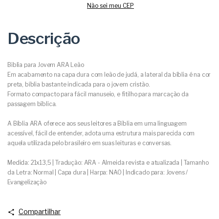
Não sei meu CEP
Descrição
Biblia para Jovem ARA Leão
Em acabamento na capa dura com leão de judá, a lateral da bíblia é na cor
preta, bíblia bastante indicada para o jovem cristão.
Formato compacto para fácil manuseio, e fitilho para marcação da
passagem bíblica.
A Bíblia ARA oferece aos seus leitores a Bíblia em uma linguagem
acessível, fácil de entender, adota uma estrutura mais parecida com
aquela utilizada pelo brasileiro em suas leituras e conversas.
Medida: 21x13,5 | Tradução: ARA - Almeida revista e atualizada | Tamanho
da Letra: Normal | Capa dura | Harpa: NAO | Indicado para: Jovens /
Evangelização
Compartilhar