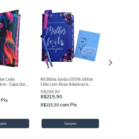
ter Leão
Kit Bíblia Jumbo 100% Glitter
Biblia NVI Glit
dice - Capa dura
Lilás com Abas Adesivas e
Rosa mod 02 - 
vras de Jesus
Pingente + Caneta + Devocional
R$299,90
R$109,90
C - SBB
+ Marca
R$219,90
m
Pix
co
R$106,60
com
Pix
R$213,30