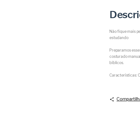
Descr
Não fique mais p
estudando
Preparamos esses
costurado manualm
bíblicos.
Características:
Compartilh