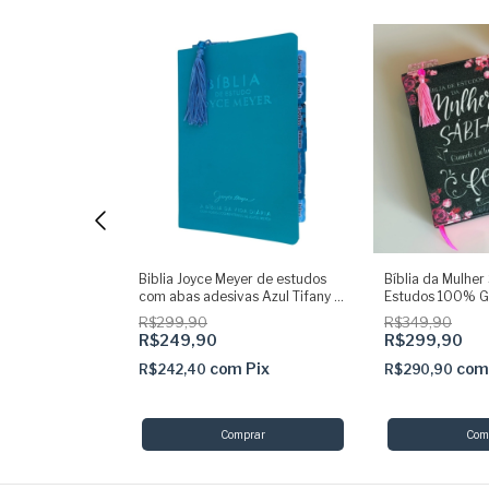
Meyer de
Biblia Joyce Meyer de estudos
Bíblia da Mulher
s adesivas Azul
com abas adesivas Azul Tifany +
Estudos 100% Gl
ginas glitter +
marca paginas glitter
Abas adesivas + 
R$299,90
R$349,90
ai 2025
Marca páginas
R$249,90
R$299,90
Pix
com
Pix
co
R$242,40
R$290,90