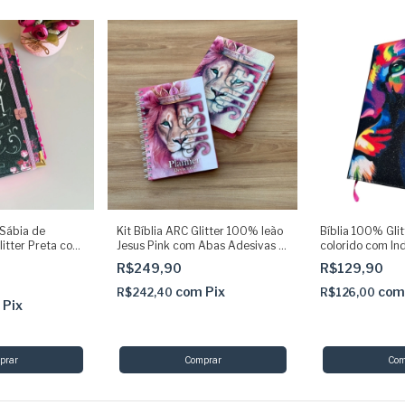
 Sábia de
Kit Bíblia ARC Glitter 100% leão
Bíblia 100% Glit
itter Preta com
Jesus Pink com Abas Adesivas +
colorido com In
Elástico +
Planner Devocional
acolchoada Pala
R$249,90
R$129,90
em vermelho AR
com
Pix
co
R$242,40
R$126,00
m
Pix