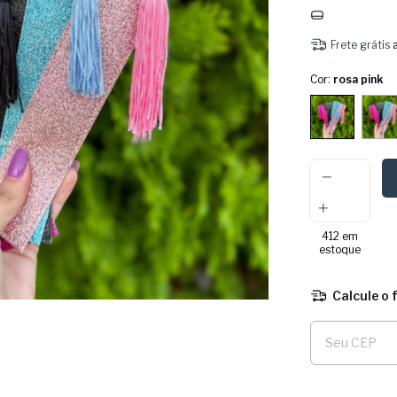
Frete grátis
Cor:
rosa pink
412
em
estoque
Calcule o 
Entregas para o 