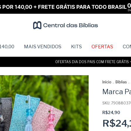
S POR 140,00 + FRETE GRÁTIS PARA TODO BRASIL
Di
140,00
MAIS VENDIDOS
KITS
OFERTAS
CO
OFERTAS DIA DOS PAIS COM FRETE GRÁTIS • ATÉ
Início
.
Bíblias
.
Marca Pa
SKU:
79088037
R$24,90
R$24,