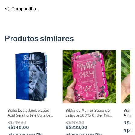
Compartilhar
Produtos similares
Bíblia Letra Jumbo Leão
Bíblia da Mulher Sábia de
Bíblia 
Azul Seja Forte e Corajoso
Estudos 100% Glitter Pink
Amare
com Abas Adesivas Capa
com Abas adesivas +
Indice
R$249,90
R$349,90
R$49
dura Acolchoada e Harpa
Elástico + Marca páginas
R$140,00
R$299,00
R$48