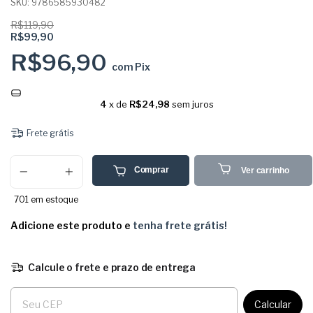
SKU:
9786585930482
R$119,90
R$99,90
R$96,90
com
Pix
4
x de
R$24,98
sem juros
Frete grátis
Comprar
Ver carrinho
701
em estoque
Adicione este produto e
tenha frete grátis!
Calcule o frete e prazo de entrega
Entregas para o CEP:
Calcular