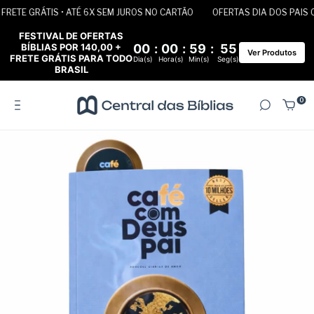
ETE GRÁTIS • ATÉ 6X SEM JUROS NO CARTÃO
OFERTAS DIA DOS PAIS CO
FESTIVAL DE OFERTAS
BÍBLIAS POR 140,00 +
00
:
00
:
59
:
55
Ver Produtos
FRETE GRÁTIS PARA TODO
Dia(s)
Hora(s)
Min(s)
Seg(s)
BRASIL
0