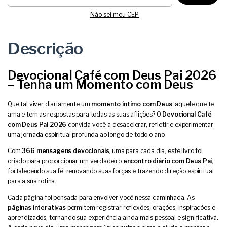
Não sei meu CEP
Descrição
Devocional Café com Deus Pai 2026
– Tenha um Momento com Deus
Que tal viver diariamente um
momento íntimo com Deus
, aquele que te
ama e tem as respostas para todas as suas aflições? O
Devocional Café
com Deus Pai 2026
convida você a desacelerar, refletir e experimentar
uma jornada espiritual profunda ao longo de todo o ano.
Com
366 mensagens devocionais
, uma para cada dia, este livro foi
criado para proporcionar um verdadeiro
encontro diário com Deus Pai
,
fortalecendo sua fé, renovando suas forças e trazendo direção espiritual
para a sua rotina.
Cada página foi pensada para envolver você nessa caminhada. As
páginas interativas
permitem registrar reflexões, orações, inspirações e
aprendizados, tornando sua experiência ainda mais pessoal e significativa.