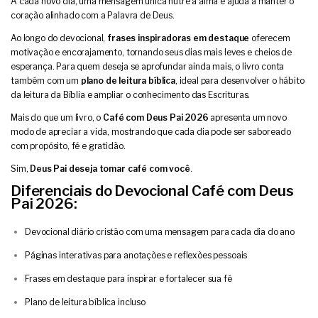
A cada novo dia, uma mensagem única nutre a alma e ajuda a manter o
coração alinhado com a Palavra de Deus.
Ao longo do devocional,
frases inspiradoras em destaque
oferecem
motivação e encorajamento, tornando seus dias mais leves e cheios de
esperança. Para quem deseja se aprofundar ainda mais, o livro conta
também com um
plano de leitura bíblica
, ideal para desenvolver o hábito
da leitura da Bíblia e ampliar o conhecimento das Escrituras.
Mais do que um livro, o
Café com Deus Pai 2026
apresenta um novo
modo de apreciar a vida, mostrando que cada dia pode ser saboreado
com propósito, fé e gratidão.
Sim,
Deus Pai deseja tomar café com você
.
Diferenciais do Devocional Café com Deus
Pai 2026:
Devocional diário cristão com uma mensagem para cada dia do ano
Páginas interativas para anotações e reflexões pessoais
Frases em destaque para inspirar e fortalecer sua fé
Plano de leitura bíblica incluso