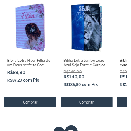
Bíblia Letra Hiper Filha de
Bíblia Letra Jumbo Leão
Bíblia
um Deus perfeito Com
Azul Seja Forte e Corajoso
com A
Harpa e indice ARC
com Abas Adesivas Capa
Marca 
R$89,90
R$249,90
R$22
dura Acolchoada e Harpa
R$140,00
R$18
com
Pix
R$87,20
com
Pix
R$135,80
R$179