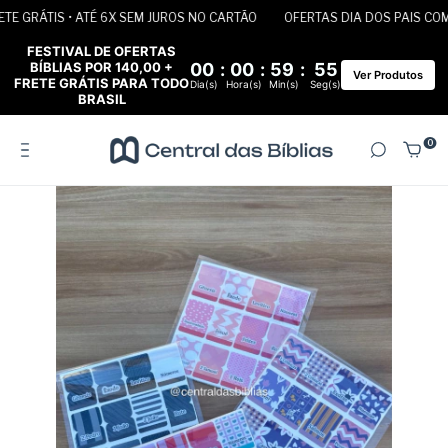
E GRÁTIS • ATÉ 6X SEM JUROS NO CARTÃO
OFERTAS DIA DOS PAIS COM F
FESTIVAL DE OFERTAS
BÍBLIAS POR 140,00 +
00
:
00
:
59
:
55
Ver Produtos
FRETE GRÁTIS PARA TODO
Dia(s)
Hora(s)
Min(s)
Seg(s)
BRASIL
0