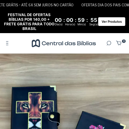
 GRÁTIS • ATÉ 6X SEM JUROS NO CARTÃO
OFERTAS DIA DOS PAIS COM FR
FESTIVAL DE OFERTAS
BÍBLIAS POR 140,00 +
00
:
00
:
59
:
55
Ver Produtos
FRETE GRÁTIS PARA TODO
Dia(s)
Hora(s)
Min(s)
Seg(s)
BRASIL
0