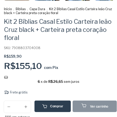
Início
.
Bíblias
.
Capa Dura
.
Kit 2 Bíblias Casal Estilo Carteira leão Cruz
black + Carteira preta coração floral
Kit 2 Bíblias Casal Estilo Carteira leão
Cruz black + Carteira preta coração
floral
SKU:
7908803704008
R$159,90
R$155,10
com
Pix
6
x de
R$26,65
sem juros
Frete grátis
Comprar
Ver carrinho