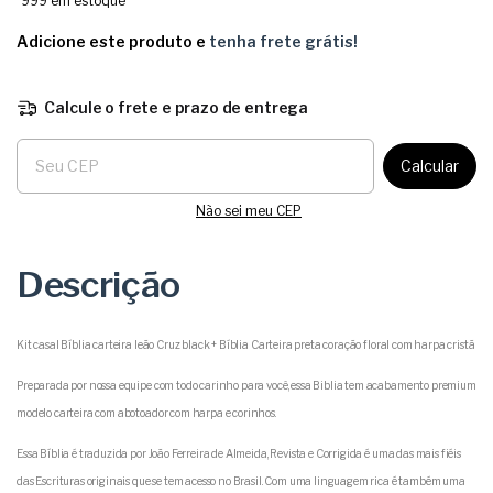
999
em estoque
Adicione este produto e
tenha frete grátis!
Calcule o frete e prazo de entrega
Entregas para o CEP:
Calcular
Não sei meu CEP
Descrição
Kit casal Bíblia carteira leão Cruz black + Bíblia Carteira preta coração floral com harpa cristã
Preparada por nossa equipe com todo carinho para você, essa Biblia tem acabamento premium
modelo carteira com abotoador com harpa e corinhos.
Essa Bíblia é traduzida por João Ferreira de Almeida, Revista e Corrigida é uma das mais fiéis
das Escrituras originais que se tem acesso no Brasil. Com uma linguagem rica é também uma