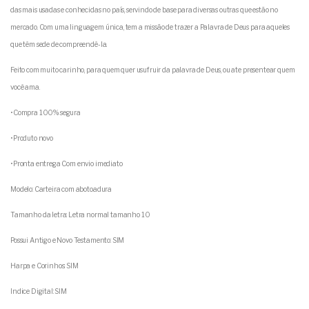
das mais usadas e conhecidas no país, servindo de base para diversas outras que estão no
mercado. Com uma linguagem única, tem a missão de trazer a Palavra de Deus para aqueles
que têm sede de compreendê-la.
Feito com muito carinho, para quem quer usufruir da palavra de Deus, ou ate presentear quem
você ama.
•Compra 100% segura
•Produto novo
•Pronta entrega Com envio imediato
Modelo: Carteira com abotoadura
Tamanho da letra: Letra normal tamanho 10
Possui Antigo e Novo Testamento: SIM
Harpa e Corinhos: SIM
Indice Digital: SIM