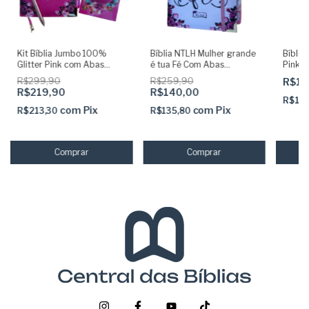
Kit Bíblia Jumbo 100%
Bíblia NTLH Mulher grande
Bíblia
Glitter Pink com Abas
é tua Fé Com Abas
Pink 
Adesivas e Pingente +
Adesivas Capa dura
Capa 
R$299,90
R$259,90
R$16
Caneta + Devocional +
acolchoada + elastico rosa
R$219,90
R$140,00
Marca
R$16
com
Pix
com
Pix
R$213,30
R$135,80