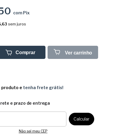
,50
com
Pix
,63
sem juros
Comprar
Ver carrinho
e produto e
tenha frete grátis!
frete e prazo de entrega
CEP:
Calcular
Não sei meu CEP