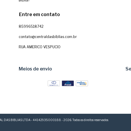
Bíblia?
Entre em contato
85996518742
contato@centraldasbiblias.com.br
RUA AMERICO VESPUCIO
Meios de envio
S
L DAS BIBLIAS LTDA - 44142935000188 - 2026. Todos os direitos reservados.