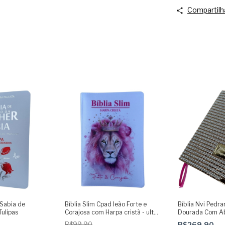
Compartilh
 Sabia de
Bíblia Slim Cpad leão Forte e
Bíblia Nvi Pedra
ulipas
Corajosa com Harpa cristã - ultra
Dourada Com A
fina compacta ARC
R$99,90
R$269,90