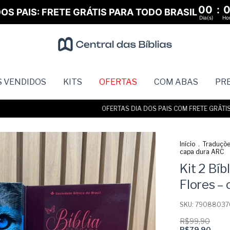
00
:
OS PAIS: FRETE GRÁTIS PARA TODO BRASIL
Dia(s)
Hor
S VENDIDOS
KITS
OFERTAS
COM ABAS
PR
OFERTAS DIA DOS PAIS COM FRETE GRÁTIS • AT
Início
.
Traduçõ
capa dura ARC
Kit 2 Bíb
Flores –
SKU:
790880370
R$99,90
R$79,90