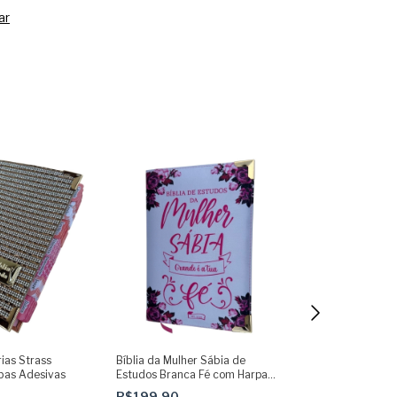
ar
rias Strass
Bíblia da Mulher Sábia de
Bíblia Letra Hip
bas Adesivas
Estudos Branca Fé com Harpa
Deus perfeito 
ARC
indice ARC
R$199,90
R$89,90