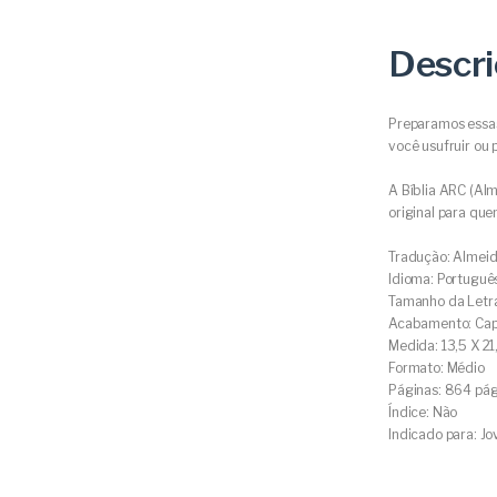
Descr
Preparamos essas 
você usufruir ou
A Bíblia ARC (Alm
original para qu
Tradução: Almeid
Idioma: Portuguê
Tamanho da Letr
Acabamento: Cap
Medida: 13,5 X 2
Formato: Médio
Páginas: 864 pág
Índice: Não
Indicado para: Jo