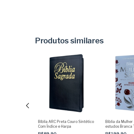
Produtos similares
 100% Glitter
Bíblia ARC Preta Couro Sintético
Biblia da Mulher
desivas e
Com Índice e Harpa
estudos Branca T
a + Devocional
R$89,90
R$199,90