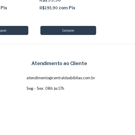
Pix
com
Pix
com
R$193,90
R$87,20
Atendimento ao Cliente
atendimento@centraldasbiblias.com.br
Seg - Sex: 08h às 17h