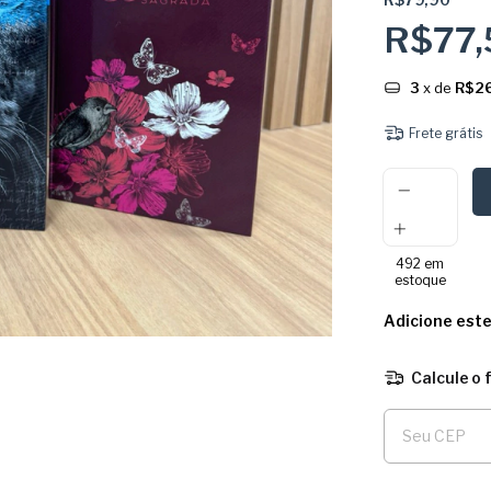
R$77
3
x de
R$26
Frete grátis
492
em
estoque
Adicione est
Calcule o 
Entregas para o 