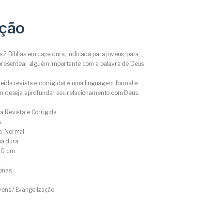
ição
2 Bíblias em capa dura, indicada para jovens, para
 presentear alguém importante com a palavra de Deus
eida revista e corrigida) é uma linguagem formal e
em deseja aprofundar seu relacionamento com Deus.
a Revista e Corrigida
s
a: Normal
a dura
1,0 cm
inas
vens / Evangelização