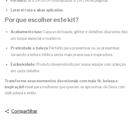
Formato:
16 x 24 cm | Profundidade: 6 cm | 1408 páginas
Lateral rosa e abas aplicadas
Por que escolher este kit?
Acabamento luxo:
Capa acolchoada, glitter e detalhes dourados dão
um toque especial e moderno.
Praticidade e beleza:
Perfeito para presentear ou se presentear,
tornando a leitura bíblica ainda mais prazerosa e inspiradora.
Exclusividade:
Produto desenvolvido por nossa equipe com atenção
em cada detalhe.
Transforme seus momentos devocionais com mais fé, beleza e
inspiração!
Ideal para mulheres que querem se aproximar de Deus com
delicadeza e estilo.
Compartilhar