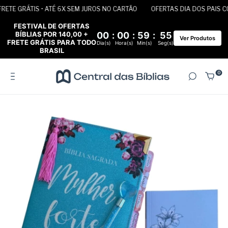
TE GRÁTIS • ATÉ 6X SEM JUROS NO CARTÃO
OFERTAS DIA DOS PAIS COM
FESTIVAL DE OFERTAS
BÍBLIAS POR 140,00 +
00
:
00
:
59
:
55
Ver Produtos
FRETE GRÁTIS PARA TODO
Dia(s)
Hora(s)
Min(s)
Seg(s)
BRASIL
0