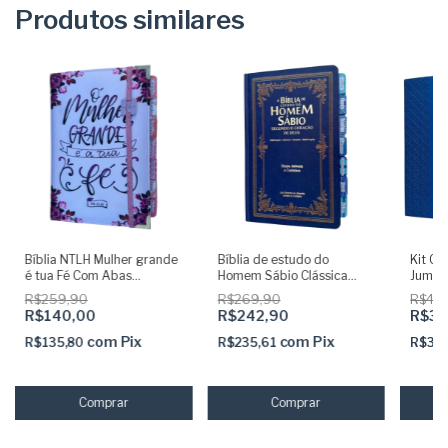
Produtos similares
Bíblia NTLH Mulher grande
Bíblia de estudo do
Kit Cas
é tua Fé Com Abas
Homem Sábio Clássica
Jumbo
Adesivas Capa dura
Azul com Abas adesivas e
Abas 
R$259,90
R$269,90
R$42
acolchoada + elastico rosa
Capa dura
R$140,00
R$242,90
R$39
com
Pix
com
Pix
R$135,80
R$235,61
R$38