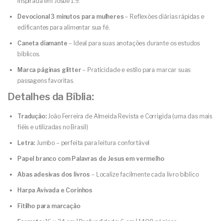
inspirada em Josué 1:9.
Devocional 3 minutos para mulheres
– Reflexões diárias rápidas e
edificantes para alimentar sua fé.
Caneta diamante
– Ideal para suas anotações durante os estudos
bíblicos.
Marca páginas glitter
– Praticidade e estilo para marcar suas
passagens favoritas.
Detalhes da Bíblia:
Tradução:
João Ferreira de Almeida Revista e Corrigida (uma das mais
fiéis e utilizadas no Brasil)
Letra:
Jumbo – perfeita para leitura confortável
Papel branco com Palavras de Jesus em vermelho
Abas adesivas dos livros
– Localize facilmente cada livro bíblico
Harpa Avivada e Corinhos
Fitilho para marcação