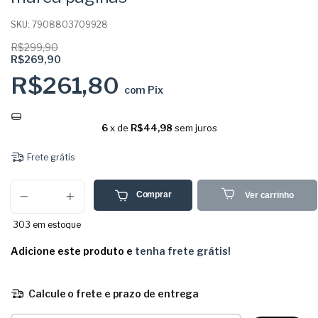
SKU:
7908803709928
R$299,90
R$269,90
R$261,80
com
Pix
6
x de
R$44,98
sem juros
Frete grátis
Comprar
Ver carrinho
303
em estoque
Adicione este produto e
tenha frete grátis!
Calcule o frete e prazo de entrega
Entregas para o CEP: