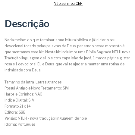
Não sei meu CEP
Descrição
Nada melhor do que terminar a sua leitura bíblica e já iniciar o seu
devocional tocado pelas palavras de Deus, pensando nesse momento é
que montamos esse kit. Neste kit incluímos uma Bíblia Sagrada NTLH nova
Tradução linguagem de Hoje com capa leão de judá, 1 marca página glitter
rosa e 1 devocional Eu e Deus, que vai te ajudar a manter uma rotina de
intimidade com Deus.
Tamanho da letra: Letras grandes
Possui Antigo e Novo Testamento: SIM
Harpa e Corinhos: NÃO
Indice Digital: SIM
Formato:21 x 14
Editora: SBB
Versão: NTLH - nova tradução linguagem de hoje
Idioma: Português