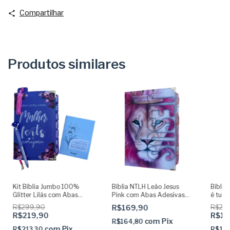
Compartilhar
Produtos similares
Kit Bíblia Jumbo 100%
Bíblia NTLH Leão Jesus
Bíblia
Glitter Lilás com Abas
Pink com Abas Adesivas
é tua 
Adesivas e Pingente +
Capa dura acolchoada
Adesi
R$299,90
R$169,90
R$25
Caneta + Devocional +
acolch
R$219,90
R$14
Marca
com
Pix
R$164,80
com
Pix
R$213,30
R$13