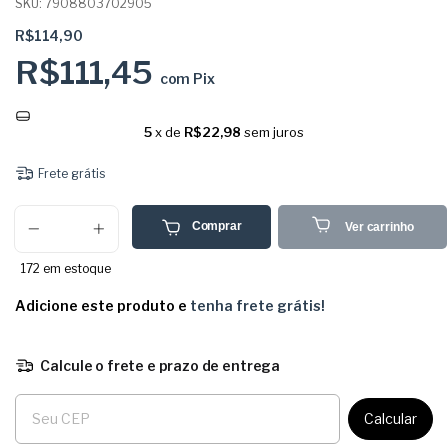
SKU:
7908803702905
R$114,90
R$111,45
com
Pix
5
x de
R$22,98
sem juros
Frete grátis
Comprar
Ver carrinho
172
em estoque
Adicione este produto e
tenha frete grátis!
Calcule o frete e prazo de entrega
Entregas para o CEP:
Calcular