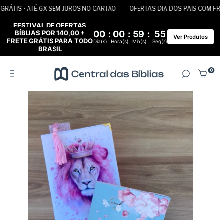
ÁTIS • ATÉ 6X SEM JUROS NO CARTÃO
OFERTAS DIA DOS PAIS COM FRET
FESTIVAL DE OFERTAS
BÍBLIAS POR 140,00 +
00
:
00
:
59
:
54
Ver Produtos
FRETE GRÁTIS PARA TODO
Dia(s)
Hora(s)
Min(s)
Seg(s)
BRASIL
0