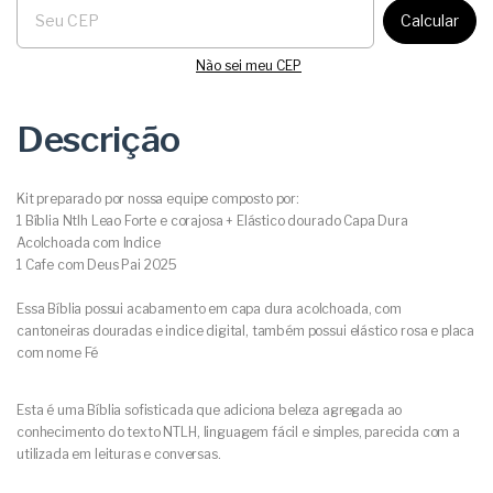
Calcular
Não sei meu CEP
Descrição
Kit preparado por nossa equipe composto por:
1 Bíblia Ntlh Leao Forte e corajosa + Elástico dourado Capa Dura
Acolchoada com Indice
1 Cafe com Deus Pai 2025
Essa Bíblia possui acabamento em capa dura acolchoada, com
cantoneiras douradas e indice digital, também possui elástico rosa e placa
com nome Fé
Esta é uma Bíblia sofisticada que adiciona beleza agregada ao
conhecimento do texto NTLH, linguagem fácil e simples, parecida com a
utilizada em leituras e conversas.