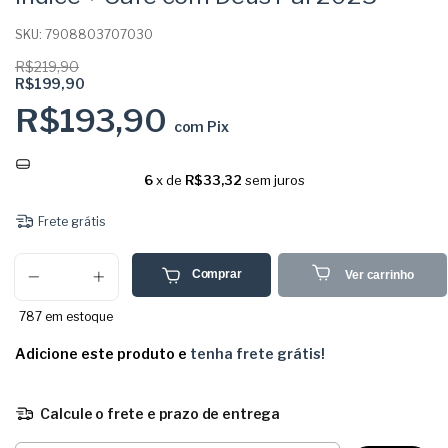
SKU:
7908803707030
R$219,90
R$199,90
R$193,90
com
Pix
6
x de
R$33,32
sem juros
Frete grátis
Comprar
Ver carrinho
787
em estoque
Adicione este produto e
tenha frete grátis!
Calcule o frete e prazo de entrega
Entregas para o CEP: