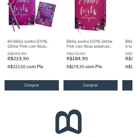
Kit Bíblia Jumbo 100%
Bíblia Jumbo 100% Glitter
Bíblia
Glitter Pink com Abas
Pink com Abas adesivas
é tua 
Adesivas e Pingente +
Capa dura Acolchoada e
Adesi
R$299,90
R$279,90
R$25
Caneta + Devocional +
Harpa
acolch
R$219,90
R$184,90
R$14
Marca
com
Pix
com
Pix
R$213,30
R$179,35
R$13