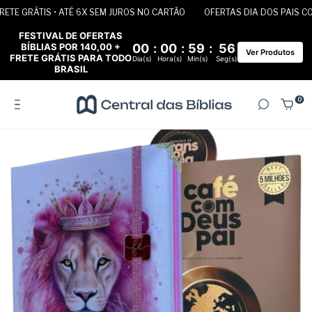
E GRÁTIS • ATÉ 6X SEM JUROS NO CARTÃO
OFERTAS DIA DOS PAIS COM F
FESTIVAL DE OFERTAS
BÍBLIAS POR 140,00 +
00
:
00
:
59
:
55
Ver Produtos
FRETE GRÁTIS PARA TODO
Dia(s)
Hora(s)
Min(s)
Seg(s)
BRASIL
0