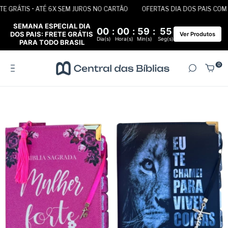
GRÁTIS • ATÉ 6X SEM JUROS NO CARTÃO
OFERTAS DIA DOS PAIS COM FR
SEMANA ESPECIAL DIA
00
:
00
:
59
:
55
DOS PAIS: FRETE GRÁTIS
Ver Produtos
Dia(s)
Hora(s)
Min(s)
Seg(s)
PARA TODO BRASIL
0