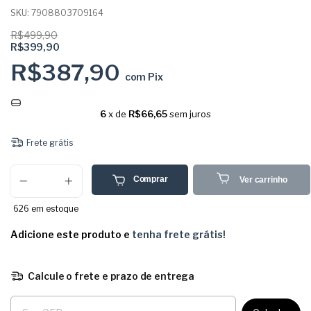
SKU:
7908803709164
R$499,90
R$399,90
R$387,90
com
Pix
6
x de
R$66,65
sem juros
Frete grátis
Comprar
Ver carrinho
626
em estoque
Adicione este produto e
tenha frete grátis!
Calcule o frete e prazo de entrega
Entregas para o CEP: