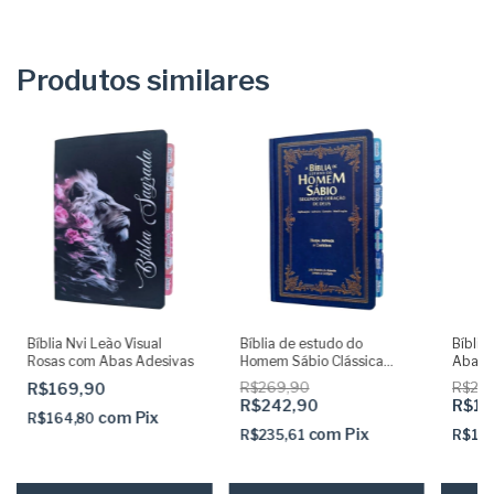
Produtos similares
Bíblia Nvi Leão Visual
Bíblia de estudo do
Bíblia
Rosas com Abas Adesivas
Homem Sábio Clássica
Abas a
Azul com Abas adesivas e
R$169,90
R$269,90
R$22
Capa dura
R$242,90
R$16
com
Pix
R$164,80
com
Pix
R$235,61
R$16