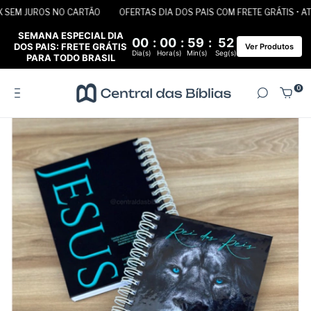
 SEM JUROS NO CARTÃO
OFERTAS DIA DOS PAIS COM FRETE GRÁTIS • ATÉ
SEMANA ESPECIAL DIA
00
:
00
:
59
:
52
DOS PAIS: FRETE GRÁTIS
Ver Produtos
Dia(s)
Hora(s)
Min(s)
Seg(s)
PARA TODO BRASIL
0