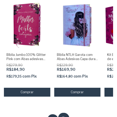
Bíblia Jumbo 100% Glitter
Bíblia NTLH Garota com
Kit Bi
Pink com Abas adesivas
Abas Adesivas Capa dura
de est
Capa dura Acolchoada e
acolchoada + elastico rosa
adesiv
R$279,90
R$229,90
R$39
Harpa
Pai 2
R$184,90
R$169,90
R$29
com
Pix
com
Pix
R$179,35
R$164,80
R$29