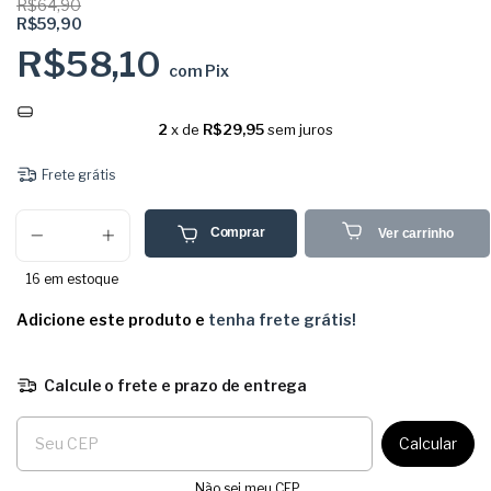
R$64,90
R$59,90
R$58,10
com
Pix
2
x de
R$29,95
sem juros
Frete grátis
Comprar
Ver carrinho
16
em estoque
Adicione este produto e
tenha frete grátis!
Calcule o frete e prazo de entrega
Entregas para o CEP:
Calcular
Não sei meu CEP