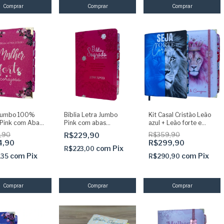
 Jumbo 100%
Bíblia Letra Jumbo
Kit Casal Cristão Leão
r Pink com Abas
Pink com abas
azul + Leão forte e
as Capa dura
adesivas coladas ARC
corajosa com elastico
,90
R$229,90
R$359,90
oada e Harpa
com harpa
Abas adesivas e Harpa
4,90
R$299,90
com
Pix
R$223,00
com
Pix
com
Pix
,35
R$290,90