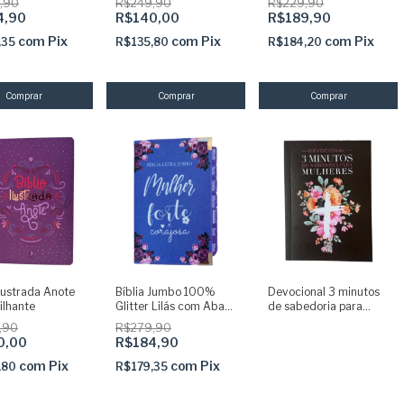
,90
R$249,90
R$229,90
Adesivas Capa dura
acolchoada + elastico
4,90
R$140,00
R$189,90
Acolchoada e Harpa
rosa
com
Pix
com
Pix
com
Pix
,35
R$135,80
R$184,20
Ilustrada Anote
Bíblia Jumbo 100%
Devocional 3 minutos
ilhante
Glitter Lilás com Abas
de sabedoria para
adesivas Capa dura
mulheres preto cruz
,90
R$279,90
Acolchoada e Harpa
0,00
R$184,90
com
Pix
com
Pix
,80
R$179,35