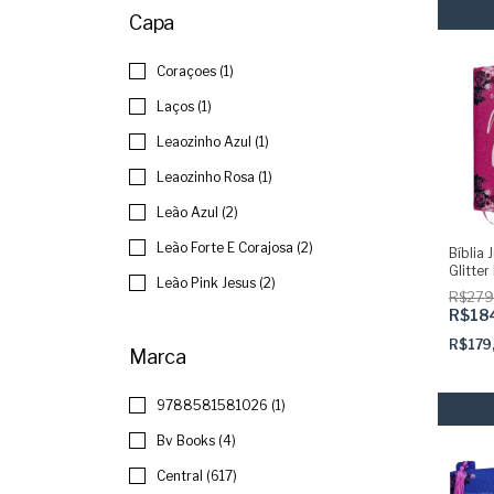
Capa
Coraçoes (1)
Laços (1)
Leaozinho Azul (1)
Leaozinho Rosa (1)
Leão Azul (2)
Leão Forte E Corajosa (2)
Bíblia
Glitte
Leão Pink Jesus (2)
adesiv
R$279
Acolch
R$18
R$179
Marca
9788581581026 (1)
Bv Books (4)
Central (617)