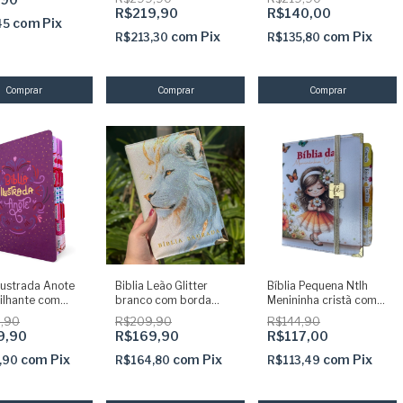
Caneta + Devocional +
coladas - ARC
R$219,90
R$140,00
Marca
com
Pix
45
com
Pix
com
Pix
R$213,30
R$135,80
Ilustrada Anote
Biblia Leão Glitter
Bíblia Pequena Ntlh
rilhante com
branco com borda
Menininha cristã com
desivas coladas
Dourada ARC com
Abas coladas Capa
,90
R$209,90
R$144,90
Harpa
dura acolchoada +
9,90
R$169,90
R$117,00
elástico dourado
com
Pix
com
Pix
com
Pix
,90
R$164,80
R$113,49