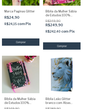
Marca Paginas Glitter
Bíblia da Mulher Sábia
de Estudos 100%
R$24,90
Glitter Pink com Abas
R$349,90
adesivas + Elástico +
com
Pix
R$24,15
R$249,90
Marca páginas
com
Pix
R$242,40
Comprar
Bíblia da Mulher Sábia
Biblia Leão Glitter
de Estudos 100%
branco com Abas
Glitter Preta com Abas
adesivas borda
R$349,90
R$289,90