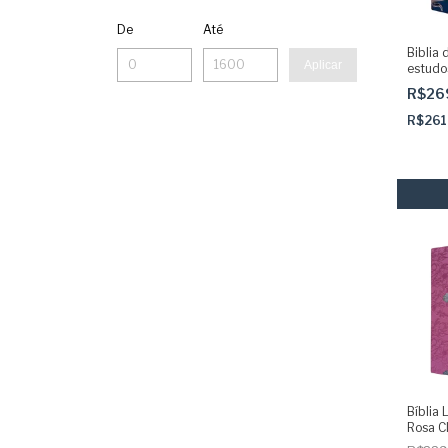
De
Até
Biblia 
Aplicar
estudo
média 
R$26
SBB
R$261
Bíblia
Rosa C
Adesiv