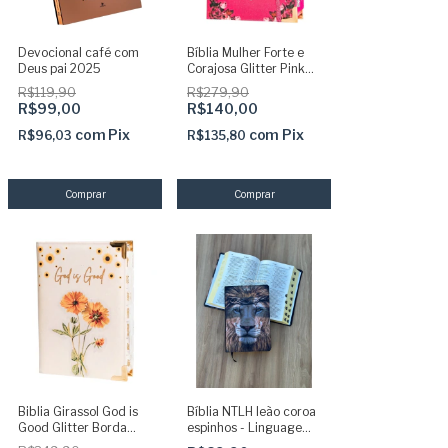
Devocional café com
Bíblia Mulher Forte e
Deus pai 2025
Corajosa Glitter Pink
com Abas Adesivas e
R$119,90
R$279,90
Elástico
R$99,00
R$140,00
com
Pix
com
Pix
R$96,03
R$135,80
Biblia Girassol God is
Bíblia NTLH leão coroa
Good Glitter Borda
espinhos - Linguagem
Dourada com Abas
de hoje