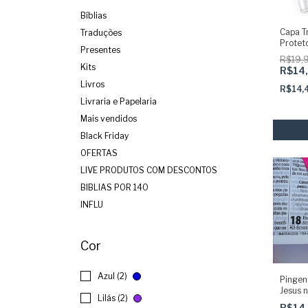
Bíblias
Capa T
Traduções
Proteto
Presentes
R$19,
Kits
R$14
Livros
R$14,
Livraria e Papelaria
Mais vendidos
Black Friday
OFERTAS
LIVE PRODUTOS COM DESCONTOS
BIBLIAS POR 140
INFLU
Cor
Azul (2)
Pingen
Jesus n
Lilás (2)
R$14