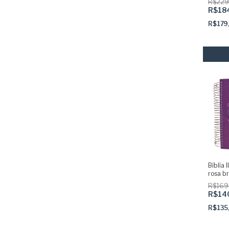
R$229
ARC
R$18
R$179
Bíblia 
rosa br
R$169
R$14
R$135