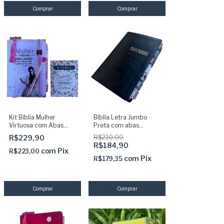
Kit Bíblia Mulher
Bíblia Letra Jumbo
Virtuosa com Abas
Preta com abas
adesivas capa dura
adesivas coladas ARC
R$229,90
R$210,00
ARC + devocional +
com harpa Mascu
R$184,90
caneta + marca
com
Pix
R$223,00
páginas
com
Pix
R$179,35