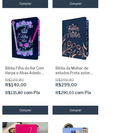
Bíblia Filha do Rei Com
Bíblia da Mulher de
Harpa e Abas Adesivas
estudos Preta aston
coladas + Caneta e
com abas adesivas
R$229,90
R$349,90
Pingente
ARC capa luxo SBB
R$140,00
R$299,00
com
Pix
com
Pix
R$135,80
R$290,03