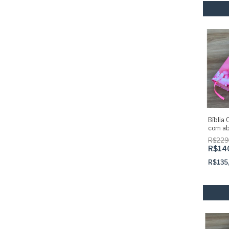
Bíblia 
com ab
colada
R$229
R$14
R$135