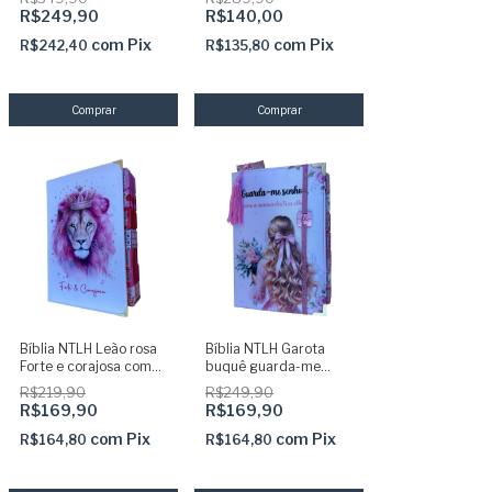
adesivas + Elástico +
dourada e Harpa
R$249,90
R$140,00
Marca páginas
com
Pix
com
Pix
R$242,40
R$135,80
Bíblia NTLH Leão rosa
Bíblia NTLH Garota
Forte e corajosa com
buquê guarda-me
abas adesivas pink
Senhor com Abas
R$219,90
R$249,90
coladas
Adesivas Capa dura
R$169,90
R$169,90
acolchoada + elastico
+ marca paginas glitter
com
Pix
com
Pix
R$164,80
R$164,80