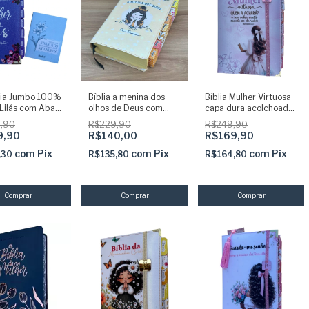
blia Jumbo 100%
Bíblia a menina dos
Bíblia Mulher Virtuosa
 Lilás com Abas
olhos de Deus com
capa dura acolchoada
as e Pingente +
Abas adesivas coladas
Com Harpa e Abas
,90
R$229,90
R$249,90
 + Devocional +
com harpa - ARC
Adesivas + Marca
9,90
R$140,00
R$169,90
páginas
com
Pix
com
Pix
com
Pix
,30
R$135,80
R$164,80