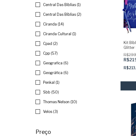
Central Das Biblias (1)
Central Das Bíblias (2)
Ciranda (14)
Ciranda Cultural (1)
Kit Bí
Cpad (2)
Glitter
Adesiv
Cpp (57)
R$299
Caneta
R$21
Marca
Geografica (6)
R$213
Geográfica (6)
Penkal (1)
Sbb (50)
Thomas Nelson (10)
Velos (3)
Preço