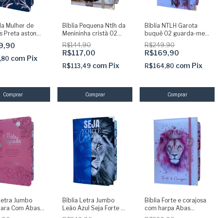
da Mulher de
Bíblia Pequena Ntlh da
Bíblia NTLH Garota
s Preta aston
Menininha cristã 02
buquê 02 guarda-me
ARC capa luxo
com Abas coladas
Senhor com Abas
9,90
R$144,90
R$249,90
Capa dura acolchoada
Adesivas Capa dura
R$117,00
R$169,90
+ elástico dourado
acolchoada + elastico
com
Pix
,80
+ marca paginas glitter
com
Pix
com
Pix
R$113,49
R$164,80
 Letra Jumbo
Bíblia Letra Jumbo
Bíblia Forte e corajosa
lara Com Abas
Leão Azul Seja Forte e
com harpa Abas
as coladas -
Corajoso com Abas
Adesivas Capa dura