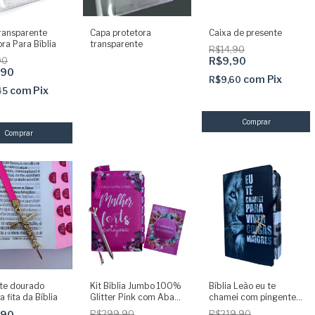
ransparente
Capa protetora
Caixa de presente
ra Para Bíblia
transparente
R$14,90
R$9,90
90
,90
com
Pix
R$9,60
com
Pix
45
te dourado
Kit Bíblia Jumbo 100%
Bíblia Leão eu te
a fita da Bíblia
Glitter Pink com Abas
chamei com pingente e
Adesivas e Pingente +
abas adesivas já
,90
R$299,90
R$219,90