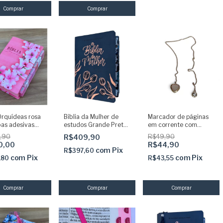
Orquídeas rosa
Biblia da Mulher de
Marcador de páginas
as adesivas
estudos Grande Preta
em corrente com
s ARC
aston com abas
pingente coração rosê
,90
R$409,90
R$49,90
adesivas coladas NAA
+ pingente ponto de luz
0,00
R$44,90
capa luxo SBB
com
Pix
R$397,60
com
Pix
com
Pix
,80
R$43,55