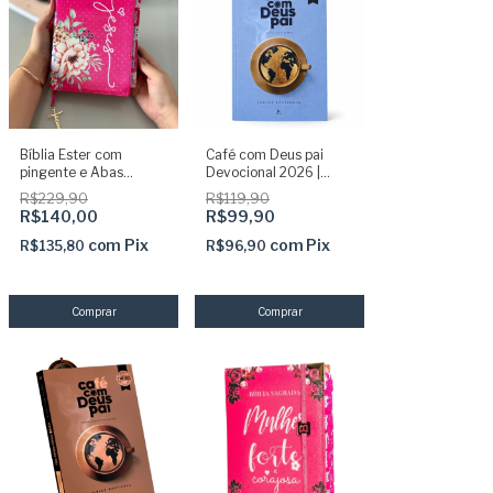
Bíblia Ester com
Café com Deus pai
pingente e Abas
Devocional 2026 |
coladas - com harpa
Tenha um momento
R$229,90
R$119,90
com Deus
R$140,00
R$99,90
com
Pix
com
Pix
R$135,80
R$96,90