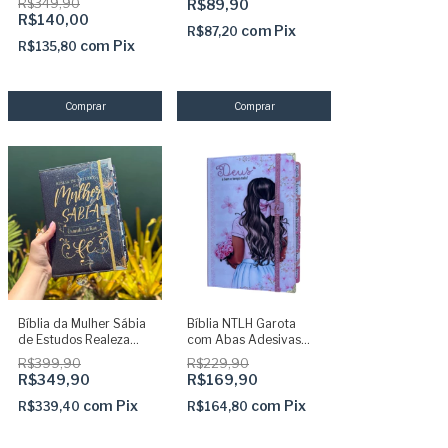
R$349,90
R$89,90
Adesivas
R$140,00
com
Pix
R$87,20
com
Pix
R$135,80
Bíblia da Mulher Sábia
Bíblia NTLH Garota
de Estudos Realeza
com Abas Adesivas
100% Glitter com
Capa dura acolchoada
R$399,90
R$229,90
Abas adesivas +
+ elastico rosa
R$349,90
R$169,90
Elástico + Marcador
com pingentes
com
Pix
com
Pix
R$339,40
R$164,80