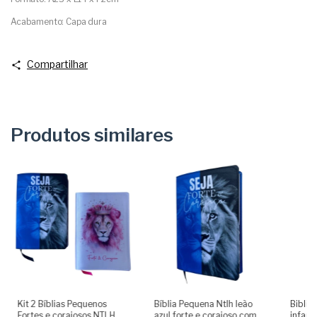
Acabamento: Capa dura
Compartilhar
Produtos similares
Kit 2 Bíblias Pequenos
Bíblia Pequena Ntlh leão
Biblia
Fortes e corajosos NTLH
azul forte e corajoso com
infant