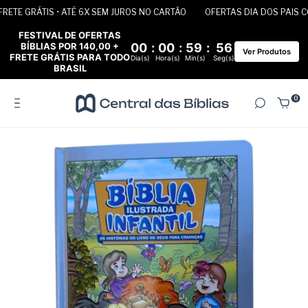
ETE GRÁTIS • ATÉ 6X SEM JUROS NO CARTÃO
OFERTAS DIA DOS PAIS COM
FESTIVAL DE OFERTAS
BÍBLIAS POR 140,00 +
00
:
00
:
59
:
55
Ver Produtos
FRETE GRÁTIS PARA TODO
Dia(s)
Hora(s)
Min(s)
Seg(s)
BRASIL
0