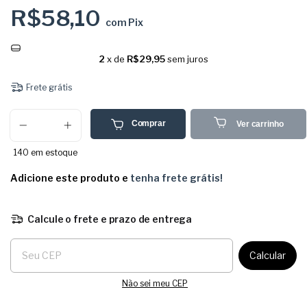
R$58,10
com
Pix
2
x de
R$29,95
sem juros
Frete grátis
Comprar
Ver carrinho
140
em estoque
Adicione este produto e
tenha frete grátis!
Calcule o frete e prazo de entrega
Entregas para o CEP:
Calcular
Não sei meu CEP