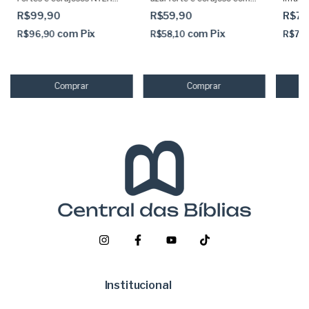
com Indice digital
indice
R$99,90
R$59,90
R$79
com
Pix
com
Pix
R$96,90
R$58,10
R$77,
Institucional