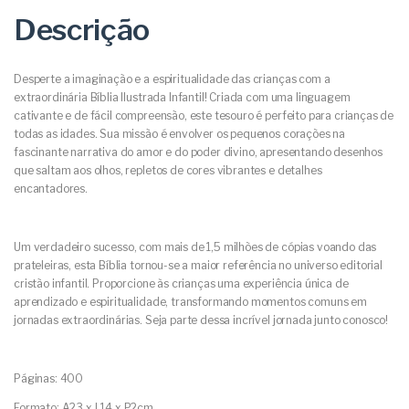
Descrição
Desperte a imaginação e a espiritualidade das crianças com a
extraordinária Bíblia Ilustrada Infantil! Criada com uma linguagem
cativante e de fácil compreensão, este tesouro é perfeito para crianças de
todas as idades. Sua missão é envolver os pequenos corações na
fascinante narrativa do amor e do poder divino, apresentando desenhos
que saltam aos olhos, repletos de cores vibrantes e detalhes
encantadores.
Um verdadeiro sucesso, com mais de 1,5 milhões de cópias voando das
prateleiras, esta Bíblia tornou-se a maior referência no universo editorial
cristão infantil. Proporcione às crianças uma experiência única de
aprendizado e espiritualidade, transformando momentos comuns em
jornadas extraordinárias. Seja parte dessa incrível jornada junto conosco!
Páginas: 400
Formato: A23 x L14 x P2cm