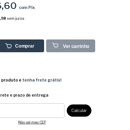
6,60
com
Pix
,98
sem juros
Comprar
Ver carrinho
e produto e
tenha frete grátis!
frete e prazo de entrega
CEP:
Calcular
Não sei meu CEP