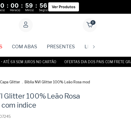
00
:
00
:
59
:
55
Ver Produtos
a(s)
Hora(s)
Min(s)
Seg(s)
0
S
COM ABAS
PRESENTES
LIVROS
Rastr
TÉ 6X SEM JUROS NO CARTÃO
OFERTAS DIA DOS PAIS COM FRETE GRÁTIS 
Capa Glitter
.
Biblia NVI Glitter 100% Leão Rosa mod
VI Glitter 100% Leão Rosa
 com indice
07245