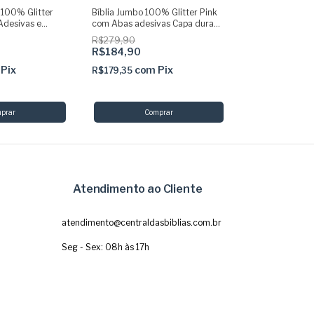
 100% Glitter
Bíblia Jumbo 100% Glitter Pink
Kit Bíblia ARC G
Adesivas e
com Abas adesivas Capa dura
Jesus Pink com
ta + Devocional
Acolchoada e Harpa
Planner Devoci
R$279,90
R$249,90
R$184,90
co
R$242,40
Pix
com
Pix
R$179,35
Atendimento ao Cliente
atendimento@centraldasbiblias.com.br
Seg - Sex: 08h às 17h