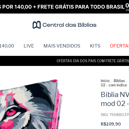
S POR 140,00 + FRETE GRÁTIS PARA TODO BRASIL
Di
140,00
LIVE
MAIS VENDIDOS
KITS
OFERTA
OFERTAS DIA DOS PAIS COM FRETE GRÁTIS • A
Início
.
Bíblias
.
02 - com indice
Biblia N
mod 02 -
SKU:
79088037
R$109,90