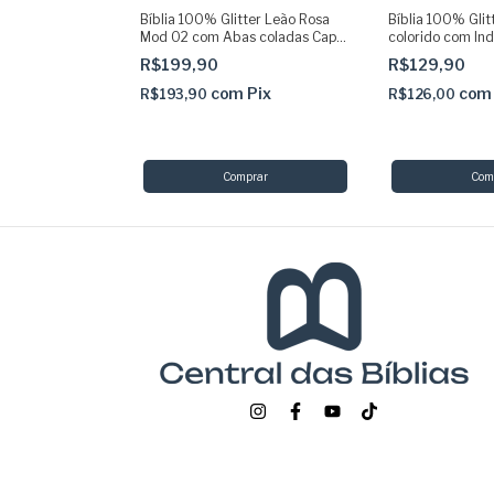
r Pink o nome
Bíblia 100% Glitter Leão Rosa
Bíblia 100% Glit
 Acolchoada
Mod 02 com Abas coladas Capa
colorido com Ind
sus
dura acolchoada Palavras Jesus
acolchoada Pala
R$199,90
R$129,90
em vermelho ARC - SBB
em vermelho AR
Pix
com
Pix
com
R$193,90
R$126,00