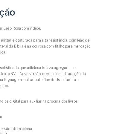
ição
er Leão Rosa com indice.
glitter e costurada para alta resistência, com leão de
ateral da Bíblia é na cor rosa com fitilho para marcação
ica.
 sofisticada que adiciona beleza agregada ao
texto NVI - Nova versão internacional, tradução da
a linguagem mais atual e fluente. Isso facilita a
eitor.
ndice digital para auxiliar na procura dos livros
cm
ersão internacional