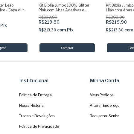
ter Leão
Kit Bíblia Jumbo 100% Glitter
Kit Bíblia Jumbo
ice - Capa dura
Pink com Abas Adesivas e
Lilás com Abas 
vras de Jesus
Pingente + Caneta + Devocional
Pingente + Cane
R$299,90
R$299,90
C - SBB
+ Marca
+ Marca
R$219,90
R$219,90
Pix
com
Pix
com
R$213,30
R$213,30
Institucional
Minha Conta
Política de Entrega
Meus Pedidos
Nossa História
Alterar Endereço
Trocas e Devoluções
Recuperar Senha
Política de Privacidade