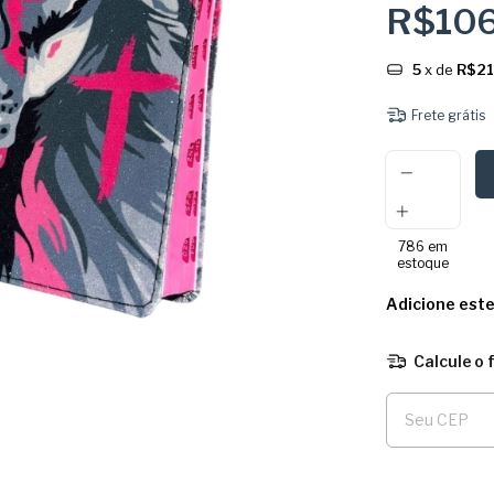
R$10
5
x de
R$21
Frete grátis
786
em
estoque
Adicione est
Calcule o 
Entregas para o 