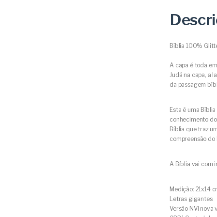
Descr
Bíblia 100% Glitt
A capa é toda em 
Judá na capa, a l
da passagem bíbl
Esta é uma Bíblia
conhecimento do 
Bíblia que traz um
compreensão do l
A Bíblia vai com i
Medição: 21x14 
Letras gigantes
Versão NVI nova v