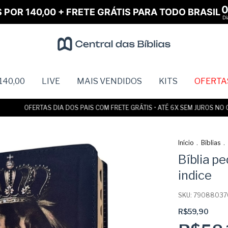
S POR 140,00 + FRETE GRÁTIS PARA TODO BRASIL
Di
140,00
LIVE
MAIS VENDIDOS
KITS
OFERTA
OFERTAS DIA DOS PAIS COM FRETE GRÁTIS • ATÉ 6X SEM JUROS NO CART
Início
.
Bíblias
.
Bíblia p
indice
SKU:
79088037
R$59,90