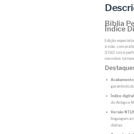
Descr
Bíblia 
Índice D
Edição especial 
à mão, com prati
(17x12 cm) é per
nas mãos, tornand
Destaques
Acabamento
garantindo du
Índice digita
do Antigo e 
Versão NTLH 
linguagem ace
diárias.