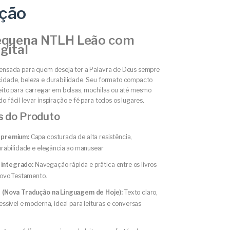
ição
Pequena NTLH Leão com
igital
pensada para quem deseja ter a Palavra de Deus sempre
cidade, beleza e durabilidade. Seu formato compacto
feito para carregar em bolsas, mochilas ou até mesmo
o fácil levar inspiração e fé para todos os lugares.
 do Produto
 premium:
Capa costurada de alta resistência,
rabilidade e elegância ao manusear
l integrado:
Navegação rápida e prática entre os livros
Novo Testamento.
(Nova Tradução na Linguagem de Hoje):
Texto claro,
ssível e moderna, ideal para leituras e conversas