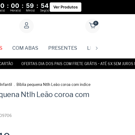
00
:
00
:
59
:
54
Ver Produtos
a(s)
Hora(s)
Min(s)
Seg(s)
0
S
COM ABAS
PRESENTES
LIVROS
Rastr
ÃO
OFERTAS DIA DOS PAIS COM FRETE GRÁTIS • ATÉ 6X SEM JUROS NO C
Infantil
.
Bíblia pequena Ntlh Leão coroa com indice
equena Ntlh Leão coroa com
09706