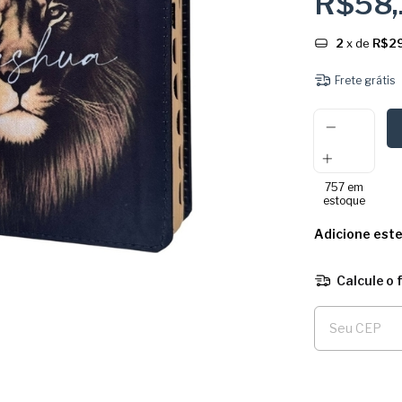
R$58
2
x de
R$29
Frete grátis
757
em
estoque
Adicione est
Calcule o 
Entregas para o 