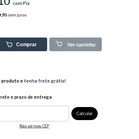
,10
com
Pix
,95
sem juros
Comprar
Ver carrinho
e produto e
tenha frete grátis!
frete e prazo de entrega
CEP:
Calcular
Não sei meu CEP