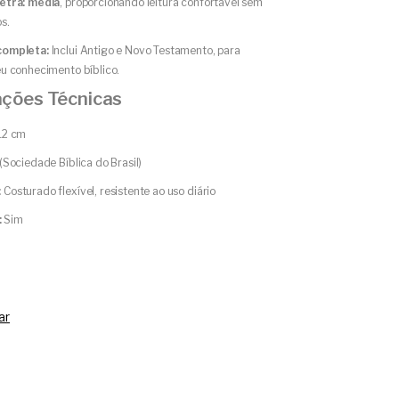
etra: média
, proporcionando leitura confortável sem
s.
completa:
Inclui Antigo e Novo Testamento, para
u conhecimento bíblico.
ações Técnicas
12 cm
Sociedade Bíblica do Brasil)
:
Costurado flexível, resistente ao uso diário
:
Sim
H
ar