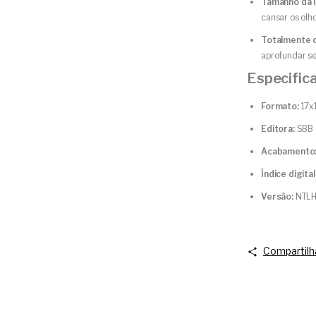
Tamanho da l
cansar os olho
Totalmente 
aprofundar se
Especific
Formato:
17x
Editora:
SBB (
Acabamento
Índice digital
Versão:
NTL
Compartilh