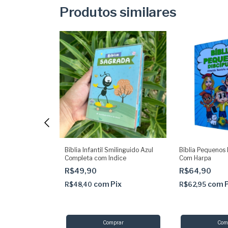
Produtos similares
uenos Fortes e
Bíblia Infantil Smilinguido Azul
Bíblia Pequenos 
com Indice
Completa com Indice
Com Harpa
R$49,90
R$64,90
Pix
com
Pix
com
R$48,40
R$62,95