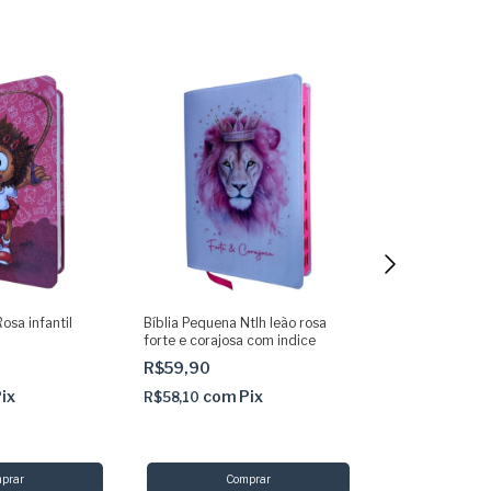
osa infantil
Bíblia Pequena Ntlh leão rosa
Mega Kit Ler col
forte e corajosa com indice
palavrinhas
R$59,90
R$34,90
ix
com
Pix
com
R$58,10
R$33,85