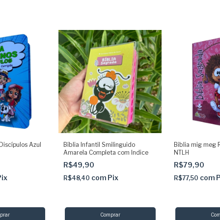
Discípulos Azul
Bíblia Infantil Smilinguido
Biblia mig meg R
Amarela Completa com Indice
NTLH
R$49,90
R$79,90
Pix
com
Pix
com
P
R$48,40
R$77,50