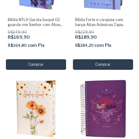
Bíblia NTLH Garota buquê 02
Bíblia Forte e corajosa com
guarda-me Senhor com Abas
harpa Abas Adesivas Capa
Adesivas Capa dura
dura acolchoada + elastico
R$249,90
R$229,90
acolchoada + elastico + marca
rosa
R$169,90
R$189,90
paginas glitter
com
Pix
com
Pix
R$164,80
R$184,20