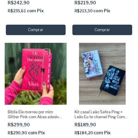
Capa dura Acolchoada e Harpa
R$242,90
R$219,90
com
Pix
com
Pix
R$235,61
R$213,30
Biblia Ele morreu por mim
Kit casal Leão Safira Ping +
Glitter Pink com Abas adesivas
Leão Eu te chamei Ping Com
e elástico Arc Sbb
Harpa
R$299,90
R$189,90
com
Pix
com
Pix
R$290,90
R$184,20