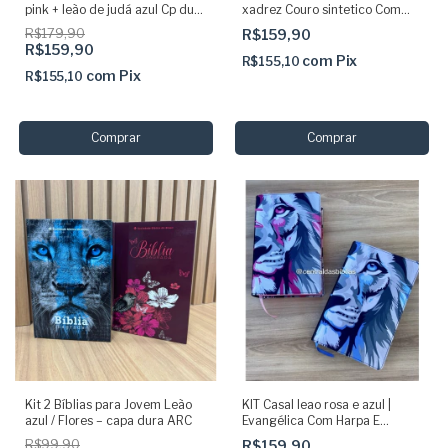
pink + leão de judá azul Cp dura
xadrez Couro sintetico Com
acolchoada | harpa e corinhos
Harpa e indice
R$179,90
R$159,90
R$159,90
com
Pix
R$155,10
com
Pix
R$155,10
Kit 2 Bíblias para Jovem Leão
KIT Casal leao rosa e azul |
azul / Flores – capa dura ARC
Evangélica Com Harpa E
Corinhos letras grandes
R$99,90
R$159,90