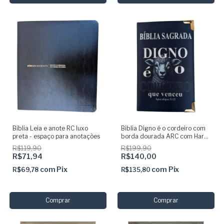
Bíblia Leia e anote RC luxo
Biblia Digno é o cordeiro com
preta - espaço para anotações
borda dourada ARC com Harpa
capa dura acolchoada
R$119,90
R$199,90
R$71,94
R$140,00
com
Pix
com
Pix
R$69,78
R$135,80