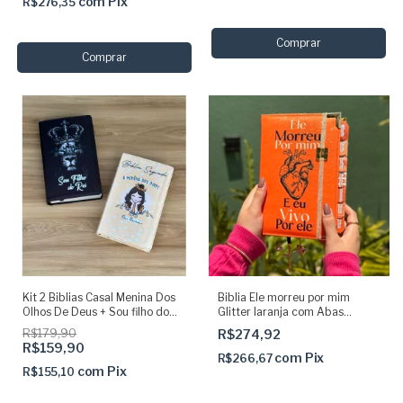
com
Pix
R$276,35
Comprar
Kit 2 Biblias Casal Menina Dos
Biblia Ele morreu por mim
Olhos De Deus + Sou filho do
Glitter laranja com Abas
Rei Com Harpa e Corinhos
adesivas e elástico NAA
R$179,90
R$274,92
R$159,90
com
Pix
R$266,67
com
Pix
R$155,10