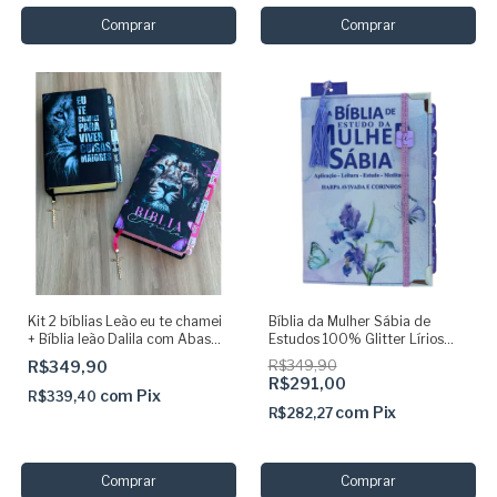
Kit 2 bíblias Leão eu te chamei
Bíblia da Mulher Sábia de
+ Bíblia leão Dalila com Abas
Estudos 100% Glitter Lírios
adesivas com pingente Jesus
lilás com Abas adesivas e
R$349,90
R$349,90
Harpa + Elástico
R$291,00
com
Pix
R$339,40
com
Pix
R$282,27