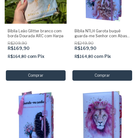
Biblia Leão Glitter branco com
Bíblia NTLH Garota buquê
borda Dourada ARC com Harpa
guarda-me Senhor com Abas
Adesivas Capa dura
R$209,90
R$249,90
acolchoada + elastico + marca
R$169,90
R$169,90
paginas glitter
com
Pix
com
Pix
R$164,80
R$164,80