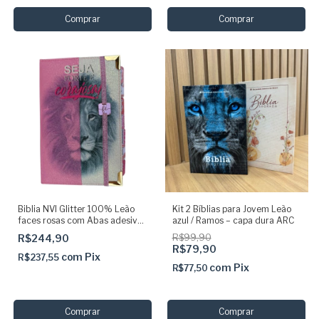
Biblia NVI Glitter 100% Leão
Kit 2 Bíblias para Jovem Leão
faces rosas com Abas adesivas
azul / Ramos – capa dura ARC
+ elástico
R$244,90
R$99,90
R$79,90
com
Pix
R$237,55
com
Pix
R$77,50