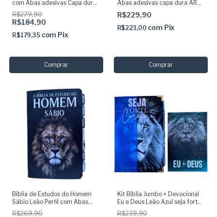
com Abas adesivas Capa dura
Abas adesivas capa dura ARC
Acolchoada e Harpa
+ devocional + caneta + marca
R$279,90
R$229,90
páginas
R$184,90
com
Pix
R$223,00
com
Pix
R$179,35
Bíblia de Estudos do Homem
Kit Bíblia Jumbo + Devocional
Sábio Leão Perfil com Abas
Eu e Deus Leão Azul seja forte
adesivas
e corajoso com Abas adesivas
R$269,90
R$239,90