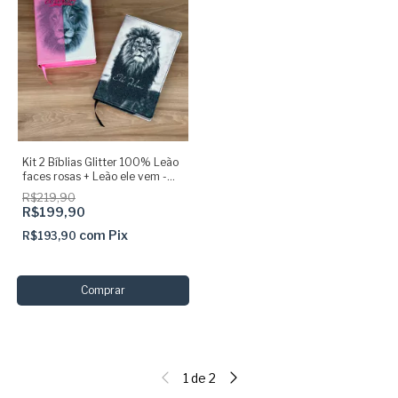
Kit 2 Bíblias Glitter 100% Leão
faces rosas + Leão ele vem -
ARC HIP
R$219,90
R$199,90
com
Pix
R$193,90
1
de
2