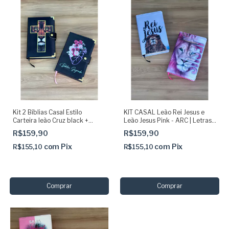
Kit 2 Bíblias Casal Estilo
KIT CASAL Leão Rei Jesus e
Carteira leão Cruz black +
Leão Jesus Pink - ARC | Letras
Carteira preta coração floral
Grandes Com Harpa E Indice
R$159,90
R$159,90
com
Pix
com
Pix
R$155,10
R$155,10