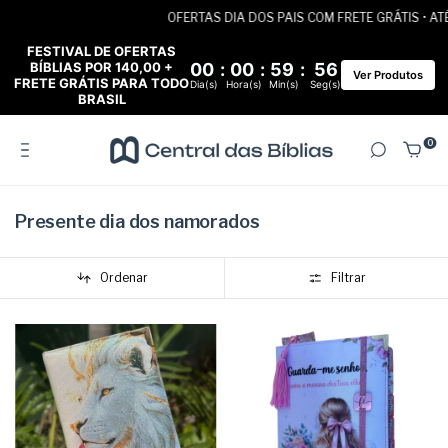
OFERTAS DIA DOS PAIS COM FRETE GRÁTIS • ATÉ 6X SEM
FESTIVAL DE OFERTAS
BÍBLIAS POR 140,00 +
00
:
00
:
59
:
54
Ver Produtos
FRETE GRÁTIS PARA TODO
Dia(s)
Hora(s)
Min(s)
Seg(s)
BRASIL
0
Presente dia dos namorados
Ordenar
Filtrar