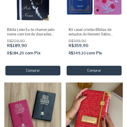
Biblia Leão Eu te chamei pelo
Kit casal cristão Bíblias de
nome com borda douradas
estudos do Homem Sábio
ARC com Harpa capa dura
Clássica Azul + Mulher sabia
R$209,90
R$399,90
acolchoada
rosa claro couro
R$189,90
R$359,90
com
Pix
com
Pix
R$184,20
R$349,10