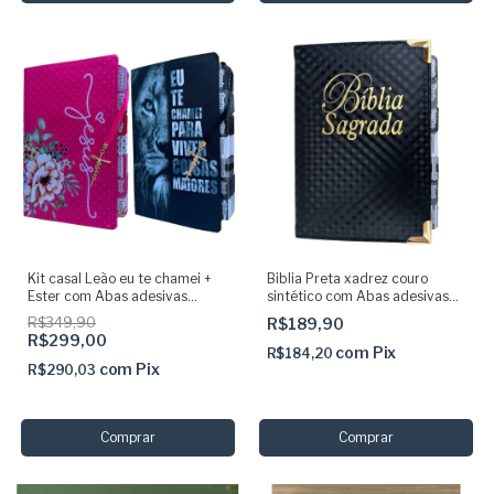
Kit casal Leão eu te chamei +
Biblia Preta xadrez couro
Ester com Abas adesivas
sintético com Abas adesivas
coladas e pingente Jesus
Cp dura acolchoada e borda
R$349,90
R$189,90
dourada ARC
R$299,00
com
Pix
R$184,20
com
Pix
R$290,03