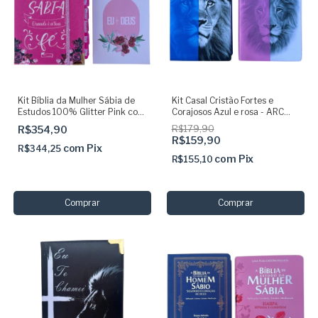
Kit Bíblia da Mulher Sábia de
Kit Casal Cristão Fortes e
Estudos 100% Glitter Pink com
Corajosos Azul e rosa - ARC
Abas + Eu e Deus flor vermelha
Letras Grandes Com Harpa e
R$354,90
R$179,90
Indice
R$159,90
com
Pix
R$344,25
com
Pix
R$155,10