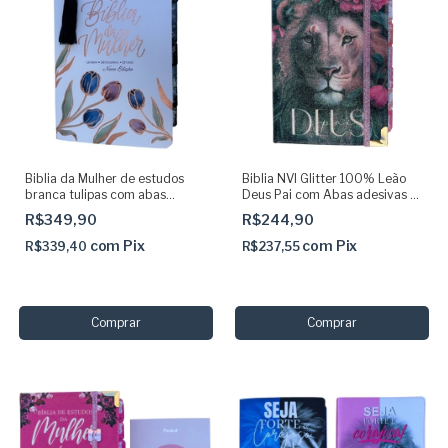
Biblia da Mulher de estudos
Biblia NVI Glitter 100% Leão
branca tulipas com abas
Deus Pai com Abas adesivas +
adesivas NAA + marca páginas
elástico
R$349,90
R$244,90
glitter SBB
com
Pix
com
Pix
R$339,40
R$237,55