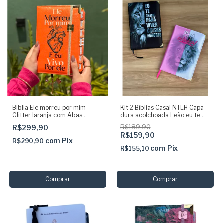
Biblia Ele morreu por mim
Kit 2 Bíblias Casal NTLH Capa
Glitter laranja com Abas
dura acolchoada Leão eu te
adesivas e elástico Arc Sbb
chamei + Leão Faces Rosa |
R$299,90
R$189,90
fácil entendimento
R$159,90
com
Pix
R$290,90
com
Pix
R$155,10