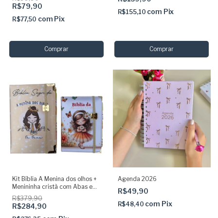
R$79,90
com
Pix
R$155,10
com
Pix
R$77,50
Kit Bíblia A Menina dos olhos +
Agenda 2026
Menininha cristã com Abas e
R$49,90
Elástico
R$379,90
com
Pix
R$48,40
R$284,90