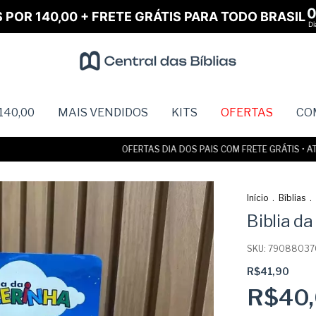
S POR 140,00 + FRETE GRÁTIS PARA TODO BRASIL
Di
140,00
MAIS VENDIDOS
KITS
OFERTAS
CO
OFERTAS DIA DOS PAIS COM FRETE GRÁTIS • ATÉ 6
Início
.
Bíblias
.
Biblia da
SKU:
79088037
R$41,90
R$40