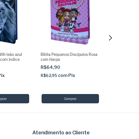
tlh leão azul
Bíblia Pequenos Discípulos Rosa
Mega Kit Ler col
 com indice
com Harpa
palavrinhas
R$64,90
R$34,90
Pix
com
Pix
com
R$62,95
R$33,85
Atendimento ao Cliente