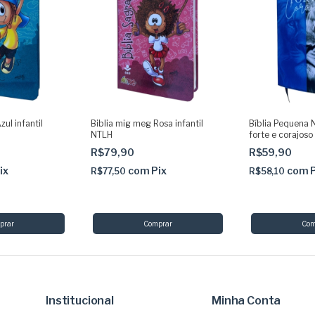
ul infantil
Biblia mig meg Rosa infantil
Bíblia Pequena N
NTLH
forte e corajoso
R$79,90
R$59,90
ix
com
Pix
com
R$77,50
R$58,10
Institucional
Minha Conta