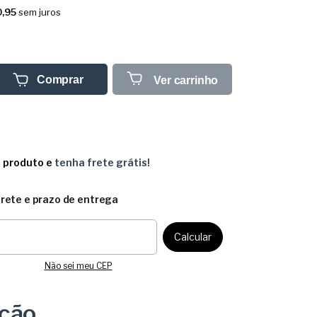
,95
sem juros
Comprar
Ver carrinho
e produto e
tenha frete grátis!
frete e prazo de entrega
CEP:
Calcular
Não sei meu CEP
ição