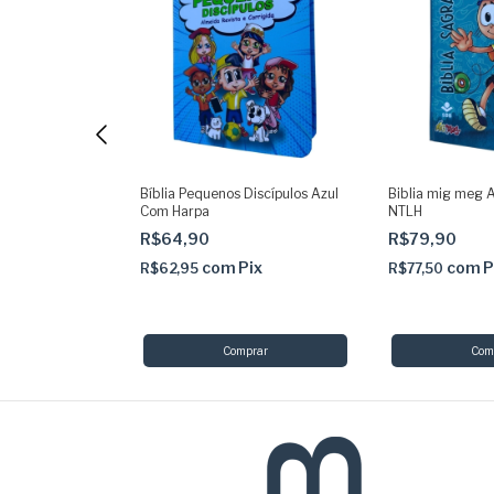
ilinguido
Bíblia Pequenos Discípulos Azul
Biblia mig meg Az
a com Indice
Com Harpa
NTLH
R$64,90
R$79,90
ix
com
Pix
com
P
R$62,95
R$77,50