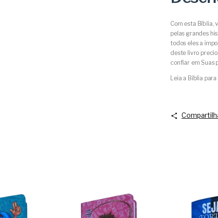
Com esta Bíblia, 
pelas grandes hi
todos eles a imp
deste livro preci
confiar em Suas 
Leia a Bíblia para
Compartilh