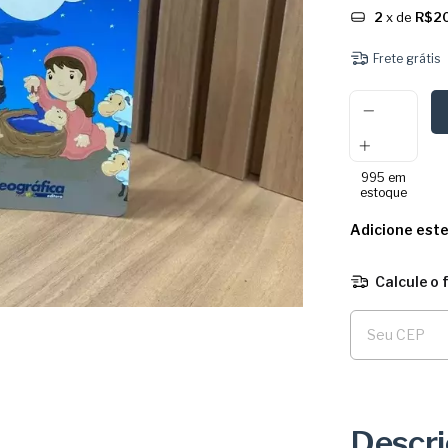
2
x de
R$20
Frete grátis
995
em
estoque
Adicione est
Calcule o 
Entregas para o 
Descr